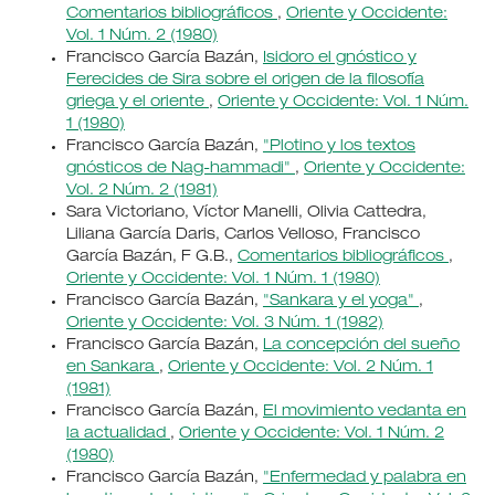
Comentarios bibliográficos
,
Oriente y Occidente:
Vol. 1 Núm. 2 (1980)
Francisco García Bazán,
Isidoro el gnóstico y
Ferecides de Sira sobre el origen de la filosofía
griega y el oriente
,
Oriente y Occidente: Vol. 1 Núm.
1 (1980)
Francisco García Bazán,
"Plotino y los textos
gnósticos de Nag-hammadi"
,
Oriente y Occidente:
Vol. 2 Núm. 2 (1981)
Sara Victoriano, Víctor Manelli, Olivia Cattedra,
Liliana García Daris, Carlos Velloso, Francisco
García Bazán, F G.B.,
Comentarios bibliográficos
,
Oriente y Occidente: Vol. 1 Núm. 1 (1980)
Francisco García Bazán,
"Sankara y el yoga"
,
Oriente y Occidente: Vol. 3 Núm. 1 (1982)
Francisco García Bazán,
La concepción del sueño
en Sankara
,
Oriente y Occidente: Vol. 2 Núm. 1
(1981)
Francisco García Bazán,
El movimiento vedanta en
la actualidad
,
Oriente y Occidente: Vol. 1 Núm. 2
(1980)
Francisco García Bazán,
"Enfermedad y palabra en