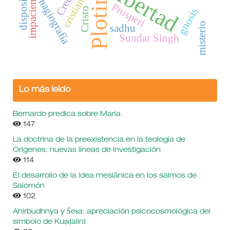
cristianismo
libertad
disposición
Plotino
impaciencia
hagiografía
Prosperi
Cristo
gnosis
misterio
sadhu
Sundar Singh
Lo más leído
Bernardo predica sobre María
147
La doctrina de la preexistencia en la teología de
Orígenes: nuevas líneas de investigación
114
El desarrollo de la idea mesiánica en los salmos de
Salomón
102
Ahirbudhnya y Śeṣa: apreciación psicocosmológica del
símbolo de Kuṇḍalinī