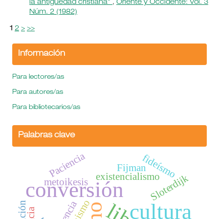
la antiguedad cristiana"
,
Oriente y Occidente: Vol. 3
Núm. 2 (1982)
1
2
>
>>
Información
Para lectores/as
Para autores/as
Para bibliotecarios/as
Palabras clave
Paciencia
fideísmo
Fijman
existencialismo
Sloterdijk
metoikesis
conversión
Creencia
cultura