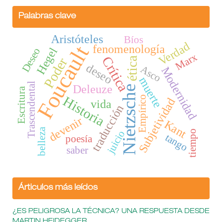
Palabras clave
Aristóteles
Bíos
Verdad
Foucault
fenomenología
Hegel
Deseo
Marx
Crítica
ética
Poder
deseo
Asco
Modernidad
muerte
Trascendental
Deleuze
Nietzsche
Escritura
Historia
Empírico
Subjetividad
vida
traducción
devenir
Kant
belleza
tiempo
juicio
tango
poesía
saber
Árticulos más leídos
¿ES PELIGROSA LA TÉCNICA? UNA RESPUESTA DESDE
MARTIN HEIDEGGER