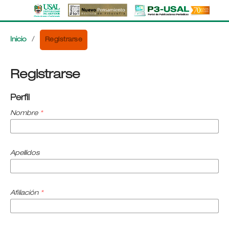
Registrarse
Inicio
/
Registrarse
Perfil
Nombre
*
Apellidos
Afiliación
*