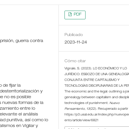
PDF
Publicado
prisión, guerra contra
2023-11-24
Cómo citar
Vignale, S. (2023). LO ECONÓMICO Y LO
JURÍDICO: ESBOZO DE UNA GENEALOGÍ
CONJUNTA ENTRE CAPITALISMO Y
e fijar la
TECNOLOGÍAS DISCIPLINARIAS DE LA PE
esterritorialización y
The economic and the legal: outlining a joi
e no es posible
genealogy between capitalism and discipli
s nuevas formas de la
technologies of punishment.
Nuevo
zamiento entre lo
Pensamiento
,
13
(22). Recuperado a partir
elevante el análisis
https://p3.usal.edu.ar/index.php/nuevop
d punitiva, así como lo
ento/article/view/6821
alismos en Vigilar y