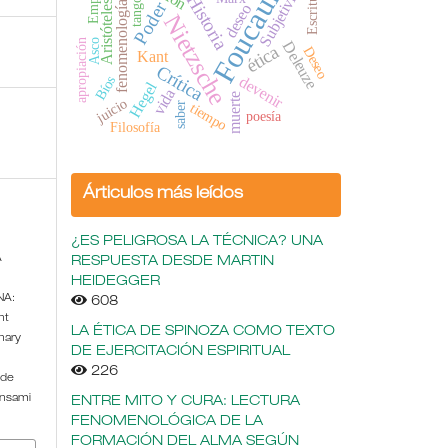
Subjetividad
Foucault
Escritura
Historia
tango
Poder
Aristóteles
fenomenología
deseo
Nietzsche
Asco
apropiación
Deleuze
ética
Deseo
Kant
Crítica
devenir
Bíos
Hegel
vida
muerte
juicio
tiempo
saber
poesía
Filosofía
Árticulos más leídos
¿ES PELIGROSA LA TÉCNICA? UNA
A
RESPUESTA DESDE MARTIN
HEIDEGGER
NA:
608
nt
LA ÉTICA DE SPINOZA COMO TEXTO
nary
DE EJERCITACIÓN ESPIRITUAL
226
 de
ensami
ENTRE MITO Y CURA: LECTURA
FENOMENOLÓGICA DE LA
FORMACIÓN DEL ALMA SEGÚN