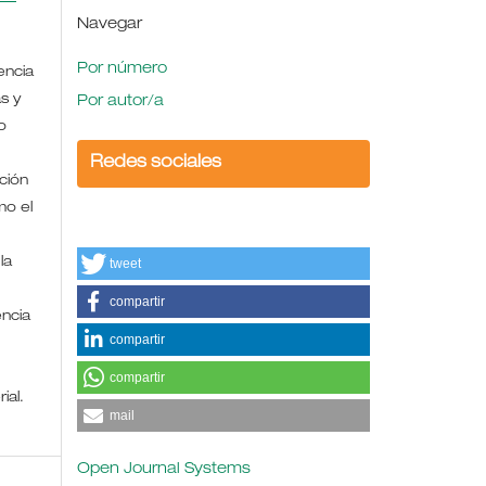
Navegar
Por número
encia
s y
Por autor/a
o
Redes sociales
ción
mo el
la
tweet
compartir
encia
compartir
compartir
rial.
mail
Open Journal Systems