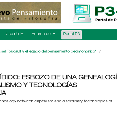
Uso de IA
Acerca de
Portal P3
chel Foucault y el legado del pensamiento decimonónico”
/
ÍDICO: ESBOZO DE UNA GENEALOG
LISMO Y TECNOLOGÍAS
NA
genealogy between capitalism and disciplinary technologies of