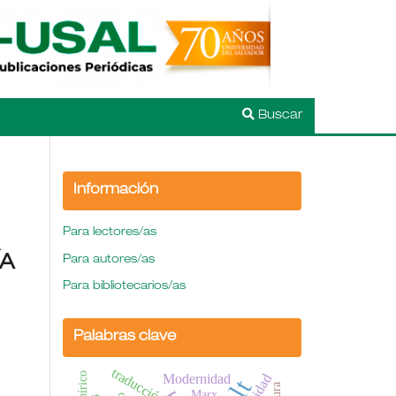
Buscar
Información
Para lectores/as
ÍA
Para autores/as
Para bibliotecarios/as
Palabras clave
traducción
Empírico
Modernidad
Marx