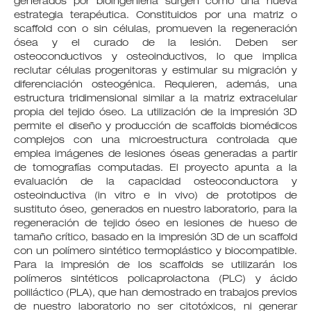
generados por bioingeniería surgen como una nueva
estrategia terapéutica. Constituidos por una matriz o
scaffold con o sin células, promueven la regeneración
ósea y el curado de la lesión. Deben ser
osteoconductivos y osteoinductivos, lo que implica
reclutar células progenitoras y estimular su migración y
diferenciación osteogénica. Requieren, además, una
estructura tridimensional similar a la matriz extracelular
propia del tejido óseo. La utilización de la impresión 3D
permite el diseño y producción de scaffolds biomédicos
complejos con una microestructura controlada que
emplea imágenes de lesiones óseas generadas a partir
de tomografías computadas. El proyecto apunta a la
evaluación de la capacidad osteoconductora y
osteoinductiva (in vitro e in vivo) de prototipos de
sustituto óseo, generados en nuestro laboratorio, para la
regeneración de tejido óseo en lesiones de hueso de
tamaño crítico, basado en la impresión 3D de un scaffold
con un polímero sintético termoplástico y biocompatible.
Para la impresión de los scaffolds se utilizarán los
polímeros sintéticos policaprolactona (PLC) y ácido
poliláctico (PLA), que han demostrado en trabajos previos
de nuestro laboratorio no ser citotóxicos, ni generar