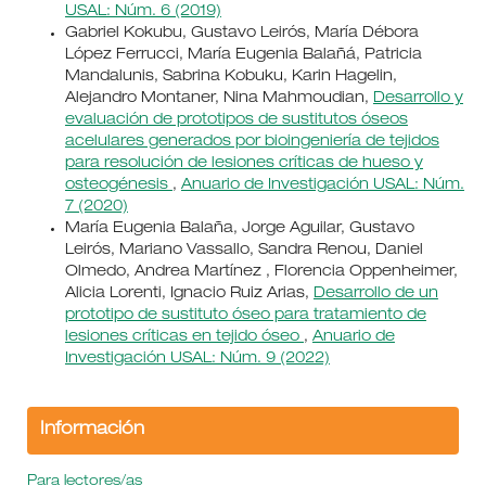
USAL: Núm. 6 (2019)
Gabriel Kokubu, Gustavo Leirós, María Débora
López Ferrucci, María Eugenia Balañá, Patricia
Mandalunis, Sabrina Kobuku, Karin Hagelin,
Alejandro Montaner, Nina Mahmoudian,
Desarrollo y
evaluación de prototipos de sustitutos óseos
acelulares generados por bioingeniería de tejidos
para resolución de lesiones críticas de hueso y
osteogénesis
,
Anuario de Investigación USAL: Núm.
7 (2020)
María Eugenia Balaña, Jorge Aguilar, Gustavo
Leirós, Mariano Vassallo, Sandra Renou, Daniel
Olmedo, Andrea Martínez , Florencia Oppenheimer,
Alicia Lorenti, Ignacio Ruiz Arias,
Desarrollo de un
prototipo de sustituto óseo para tratamiento de
lesiones críticas en tejido óseo
,
Anuario de
Investigación USAL: Núm. 9 (2022)
Información
Para lectores/as