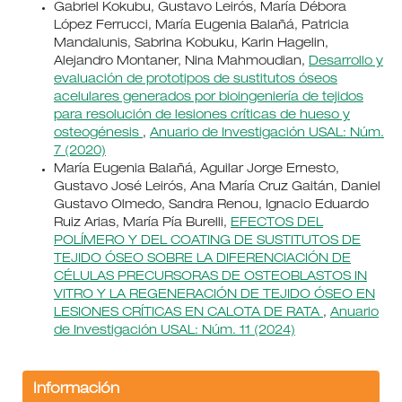
Gabriel Kokubu, Gustavo Leirós, María Débora
López Ferrucci, María Eugenia Balañá, Patricia
Mandalunis, Sabrina Kobuku, Karin Hagelin,
Alejandro Montaner, Nina Mahmoudian,
Desarrollo y
evaluación de prototipos de sustitutos óseos
acelulares generados por bioingeniería de tejidos
para resolución de lesiones críticas de hueso y
osteogénesis
,
Anuario de Investigación USAL: Núm.
7 (2020)
María Eugenia Balañá, Aguilar Jorge Ernesto,
Gustavo José Leirós, Ana María Cruz Gaitán, Daniel
Gustavo Olmedo, Sandra Renou, Ignacio Eduardo
Ruiz Arias, María Pía Burelli,
EFECTOS DEL
POLÍMERO Y DEL COATING DE SUSTITUTOS DE
TEJIDO ÓSEO SOBRE LA DIFERENCIACIÓN DE
CÉLULAS PRECURSORAS DE OSTEOBLASTOS IN
VITRO Y LA REGENERACIÓN DE TEJIDO ÓSEO EN
LESIONES CRÍTICAS EN CALOTA DE RATA
,
Anuario
de Investigación USAL: Núm. 11 (2024)
Información