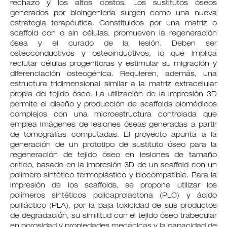
rechazo y los altos costos. Los sustitutos óseos
generados por bioingeniería surgen como una nueva
estrategia terapéutica. Constituidos por una matriz o
scaffold con o sin células, promueven la regeneración
ósea y el curado de la lesión. Deben ser
osteoconductivos y osteoinductivos, lo que implica
reclutar células progenitoras y estimular su migración y
diferenciación osteogénica. Requieren, además, una
estructura tridimensional similar a la matriz extracelular
propia del tejido óseo. La utilización de la impresión 3D
permite el diseño y producción de scaffolds biomédicos
complejos con una microestructura controlada que
emplea imágenes de lesiones óseas generadas a partir
de tomografías computadas. El proyecto apunta a la
generación de un prototipo de sustituto óseo para la
regeneración de tejido óseo en lesiones de tamaño
crítico, basado en la impresión 3D de un scaffold con un
polímero sintético termoplástico y biocompatible. Para la
impresión de los scaffolds, se propone utilizar los
polímeros sintéticos policaprolactona (PLC) y ácido
poliláctico (PLA), por la baja toxicidad de sus productos
de degradación, su similitud con el tejido óseo trabecular
en porosidad y propiedades mecánicas y la capacidad de