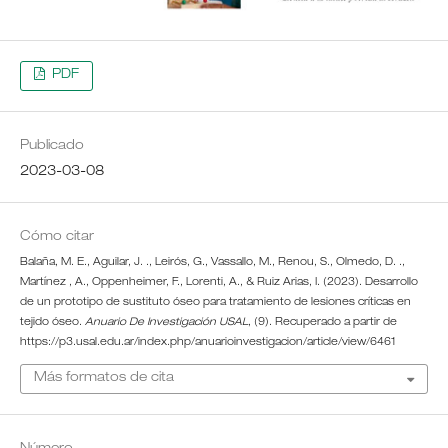
PDF
Publicado
2023-03-08
Cómo citar
Balaña, M. E., Aguilar, J. ., Leirós, G., Vassallo, M., Renou, S., Olmedo, D. .,
Martínez , A., Oppenheimer, F., Lorenti, A., & Ruiz Arias, I. (2023). Desarrollo
de un prototipo de sustituto óseo para tratamiento de lesiones críticas en
tejido óseo.
Anuario De Investigación USAL
, (9). Recuperado a partir de
https://p3.usal.edu.ar/index.php/anuarioinvestigacion/article/view/6461
Más formatos de cita