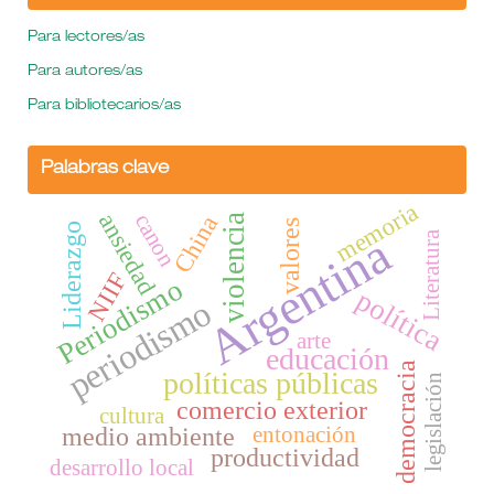
Para lectores/as
Para autores/as
Para bibliotecarios/as
Palabras clave
memoria
ansiedad
canon
China
violencia
valores
Liderazgo
Argentina
Literatura
NIIF
Periodismo
política
periodismo
arte
educación
democracia
políticas públicas
legislación
comercio exterior
cultura
entonación
medio ambiente
productividad
desarrollo local