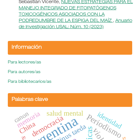
Sebastián Vicente,
NUEVAS ESTRATEGIAS PARA EL
MANEJO INTEGRADO DE FITOPATÓGENOS
TOXICOGÉNICOS ASOCIADOS CON LA
PODREDUMBRE DE LA ESPIGA DEL MAÍZ
,
Anuario
de Investigación USAL: Núm. 10 (2023)
Información
Para lectores/as
Para autores/as
Para bibliotecarios/as
Palabras clave
salud mental
memoria
canon
identidad
Periodismo
Argentina
democracia
China
Pinus taeda