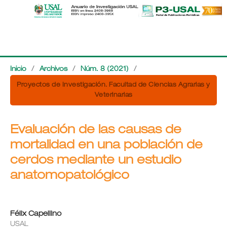
Inicio
/
Archivos
/
Núm. 8 (2021)
/
Proyectos de Investigación. Facultad de Ciencias Agrarias y
Veterinarias
Evaluación de las causas de
mortalidad en una población de
cerdos mediante un estudio
anatomopatológico
Félix Capellino
USAL