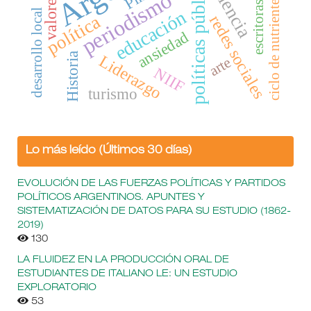
violencia
políticas públicas
periodismo
valores
ciclo de nutrientes
escritoras
educación
desarrollo local
política
redes sociales
ansiedad
Historia
Liderazgo
arte
NIIF
turismo
Lo más leído (Últimos 30 días)
EVOLUCIÓN DE LAS FUERZAS POLÍTICAS Y PARTIDOS
POLÍTICOS ARGENTINOS. APUNTES Y
SISTEMATIZACIÓN DE DATOS PARA SU ESTUDIO (1862-
2019)
130
LA FLUIDEZ EN LA PRODUCCIÓN ORAL DE
ESTUDIANTES DE ITALIANO LE: UN ESTUDIO
EXPLORATORIO
53