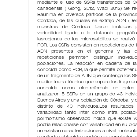
mediante el uso de SSRs transferidos de Ce
canadensis ( Gong, 2012; Wadl 2012) Se re
Bauhinia en diversos partidos de la provinc
Córdoba, de las cuales se extrajo ADN (Dell
muestras de Córdoba fueron incluidas p
variabilidad ligada a la distancia geográfi
lasregiones de los microsatélites se realiz
PCR. Los SSRs consisten en repeticiones de 1,
ADN presentes en el genoma y las dif
repeticiones permiten distinguir individ
poblaciones. La reacción en cadena de l
conocida como PCR, la que permite obtener u
de un fragmento de ADN que contenga los SSR
medianteuna técnica que separa los fragme
conocida como electroforesis en geles 
analizaron 5 SSRs en un grupo de 43 indiv
Buenos Aires y una población de Córdoba, y 
distinto de 40 individuos.Los resultado
variabilidad tanto inter como intra poblac
polimorfismo observado indica que existe va
podría relacionarse con variabilidad en su bioa
no existían caracterizaciones a nivel molecul