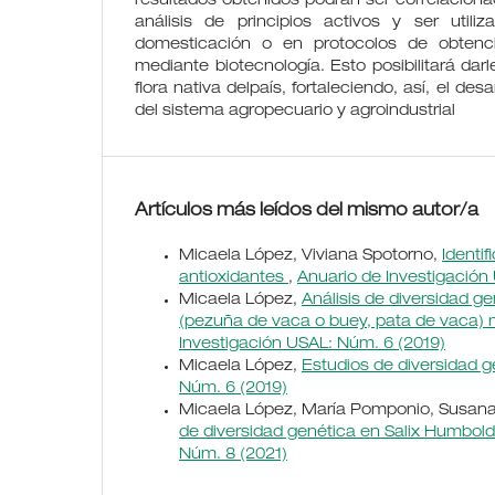
resultados obtenidos podrán ser correlaciona
análisis de principios activos y ser util
domesticación o en protocolos de obtenció
mediante biotecnología. Esto posibilitará dar
flora nativa delpaís, fortaleciendo, así, el desar
del sistema agropecuario y agroindustrial
Artículos más leídos del mismo autor/a
Micaela López, Viviana Spotorno,
Identi
antioxidantes
,
Anuario de Investigación
Micaela López,
Análisis de diversidad g
(pezuña de vaca o buey, pata de vaca)
Investigación USAL: Núm. 6 (2019)
Micaela López,
Estudios de diversidad 
Núm. 6 (2019)
Micaela López, María Pomponio, Susana T
de diversidad genética en Salix Humbol
Núm. 8 (2021)