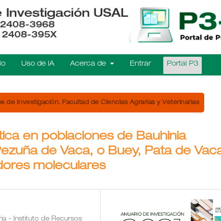
io
Uso de IA
Acerca de
Entrar
Portal P3
s de Investigación. Facultad de Ciencias Agrarias y Veterinarias
ética en poblaciones de Bauhinia
(Pezuña de Vaca, o Buey, Pata de Vac
dores moleculares
a - Instituto de Recursos