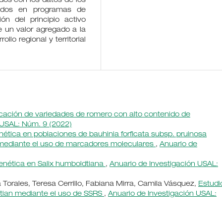
dos con los datos de los
izados en programas de
n del principio activo
le un valor agregado a la
rollo regional y territorial
ficación de variedades de romero con alto contenido de
 USAL: Núm. 9 (2022)
enética en poblaciones de bauhinia forficata subsp. pruinosa
 mediante el uso de marcadores moleculares
,
Anuario de
genética en Salix humboldtiana
,
Anuario de Investigación USAL:
orales, Teresa Cerrillo, Fabiana Mirra, Camila Vásquez,
Estudi
dtian mediante el uso de SSRS
,
Anuario de Investigación USAL: