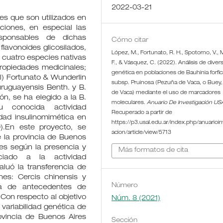
2022-03-21
es que son utilizados en
cciones, en especial las
esponsables de dichas
Cómo citar
lavonoides glicosilados,
López, M., Fortunato, R. H., Spotorno, V., M
 cuatro especies nativas
F., & Vásquez, C. (2022). Análisis de diver
propiedades medicinales;
genética en poblaciones de Bauhinia forfic
el) Fortunato & Wunderlin
subsp. Pruinosa (Pezuña de Vaca, o Buey,
uruguayensis Benth. y B.
de Vaca) mediante el uso de marcadores
ón, se ha elegido a la B.
moleculares.
Anuario De Investigación US
u conocida actividad
Recuperado a partir de
dad insulinomimética en
https://p3.usal.edu.ar/index.php/anuarioin
9).En este proyecto, se
acion/article/view/5713
e la provincia de Buenos
nes según la presencia y
Más formatos de cita
ociado a la actividad
aluó la transferencia de
nes: Cercis chinensis y
Número
ia de antecedentes de
.Con respecto al objetivo
Núm. 8 (2021)
 variabilidad genética de
rovincia de Buenos Aires
Sección