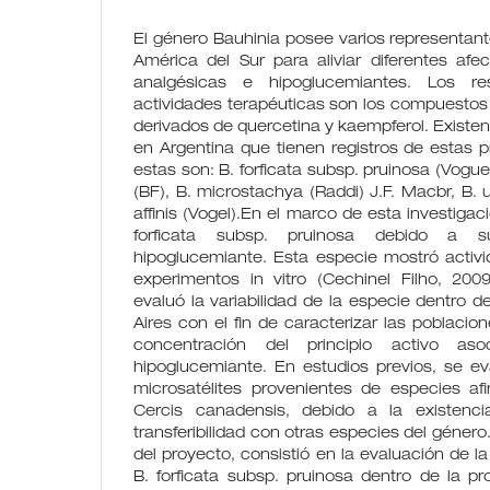
El género Bauhinia posee varios representant
América del Sur para aliviar diferentes afe
analgésicas e hipoglucemiantes. Los r
actividades terapéuticas son los compuestos f
derivados de quercetina y kaempferol. Existen
en Argentina que tienen registros de estas 
estas son: B. forficata subsp. pruinosa (Vogu
(BF), B. microstachya (Raddi) J.F. Macbr, B. 
affinis (Vogel).En el marco de esta investigaci
forficata subsp. pruinosa debido a s
hipoglucemiante. Esta especie mostró activi
experimentos in vitro (Cechinel Filho, 200
evaluó la variabilidad de la especie dentro d
Aires con el fin de caracterizar las poblacio
concentración del principio activo as
hipoglucemiante. En estudios previos, se ev
microsatélites provenientes de especies afi
Cercis canadensis, debido a la existenc
transferibilidad con otras especies del género
del proyecto, consistió en la evaluación de la
B. forficata subsp. pruinosa dentro de la p