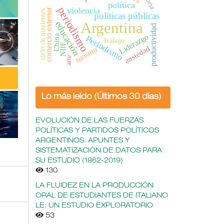
política
periodismo
violencia
comercio exterior
ciclo de nutrientes
políticas públicas
educación
Argentina
productividad
Liderazgo
China
Periodismo
Trabajo
NIIF
ansiedad
turismo
arte
Lo más leído (Últimos 30 días)
EVOLUCIÓN DE LAS FUERZAS
POLÍTICAS Y PARTIDOS POLÍTICOS
ARGENTINOS. APUNTES Y
SISTEMATIZACIÓN DE DATOS PARA
SU ESTUDIO (1862-2019)
130
LA FLUIDEZ EN LA PRODUCCIÓN
ORAL DE ESTUDIANTES DE ITALIANO
LE: UN ESTUDIO EXPLORATORIO
53