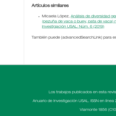
Artículos similares
Micaela López,
Análisis de diversidad g
(pezuña de vaca o buey, pata de vaca)
Investigación USAL: Núm. 6 (2019)
También puede {advancedSearchLink} para est
Los trabajos publicados en esta revi
Anuario de Investigación USAL. ISSN en línea 
Viamonte 1856 (C10