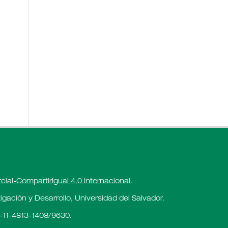
al-CompartirIgual 4.0 Internacional
.
gación y Desarrollo, Universidad del Salvador.
-11-4813-1408/9630.