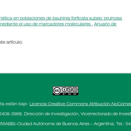
enética en poblaciones de bauhinia forficata subsp. pruinosa
 mediante el uso de marcadores moleculares
,
Anuario de
e artículo.
sta están bajo
Licencia Creative Commons Atribución-NoComerci
2408-3968. Dirección de Investigación, Vicerrectorado de Investi
56ABB)-Ciudad Autónoma de Buenos Aires – Argentina, Tel.: 54