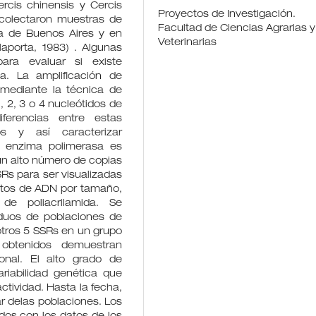
rcis chinensis y Cercis
Proyectos de Investigación.
colectaron muestras de
Facultad de Ciencias Agrarias y
ia de Buenos Aires y en
Veterinarias
aporta, 1983) . Algunas
ara evaluar si existe
ca. La amplificación de
ó mediante la técnica de
 2, 3 o 4 nucleótidos de
erencias entre estas
uos y así caracterizar
a enzima polimerasa es
n alto número de copias
s para ser visualizadas
ntos de ADN por tamaño,
de poliacrilamida. Se
iduos de poblaciones de
otros 5 SSRs en un grupo
s obtenidos demuestran
ional. El alto grado de
riabilidad genética que
ctividad. Hasta la fecha,
ar delas poblaciones. Los