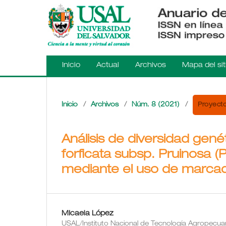
Inicio
Actual
Archivos
Mapa del sit
Proyecto
Inicio
/
Archivos
/
Núm. 8 (2021)
/
Análisis de diversidad gen
forficata subsp. Pruinosa 
mediante el uso de marca
MIcaela López
USAL/Instituto Nacional de Tecnología Agropecuari