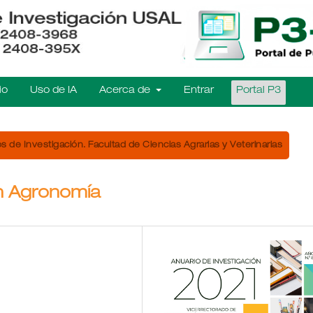
io
Uso de IA
Acerca de
Entrar
Portal P3
s de Investigación. Facultad de Ciencias Agrarias y Veterinarias
en Agronomía