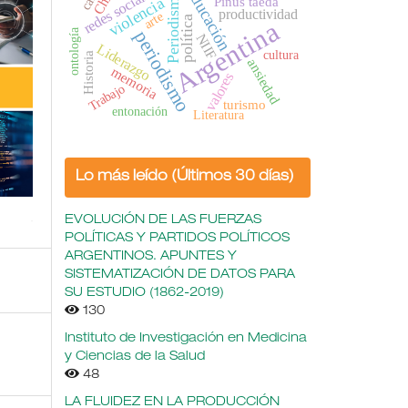
redes sociales
educación
Periodismo
Pinus taeda
violencia
productividad
arte
política
Argentina
ontología
periodismo
NIIF
Liderazgo
cultura
Historia
ansiedad
memoria
valores
Trabajo
turismo
entonación
Literatura
Lo más leído (Últimos 30 días)
EVOLUCIÓN DE LAS FUERZAS
POLÍTICAS Y PARTIDOS POLÍTICOS
ARGENTINOS. APUNTES Y
SISTEMATIZACIÓN DE DATOS PARA
SU ESTUDIO (1862-2019)
130
Instituto de Investigación en Medicina
y Ciencias de la Salud
48
LA FLUIDEZ EN LA PRODUCCIÓN