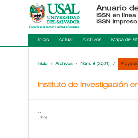
Inicio
Actual
Archivos
Mapa del sit
Proyecto
Inicio
/
Archivos
/
Núm. 8 (2021)
/
Instituto de Investigación 
. .
USAL