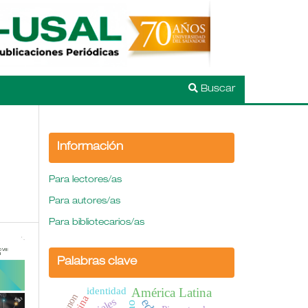
Buscar
Información
Para lectores/as
Para autores/as
Para bibliotecarios/as
Palabras clave
identidad
América Latina
canon
China