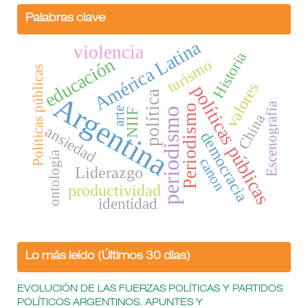
Palabras clave
América Latina
violencia
Historia
educación
turismo
Políticas públicas
valores
políticas públicas
política
Argentina
Escenografía
Periodismo
arte
periodismo
NIIF
China
ansiedad
democracia
ontología
canon
Liderazgo
productividad
identidad
Lo más leído (Últimos 30 días)
EVOLUCIÓN DE LAS FUERZAS POLÍTICAS Y PARTIDOS
POLÍTICOS ARGENTINOS. APUNTES Y