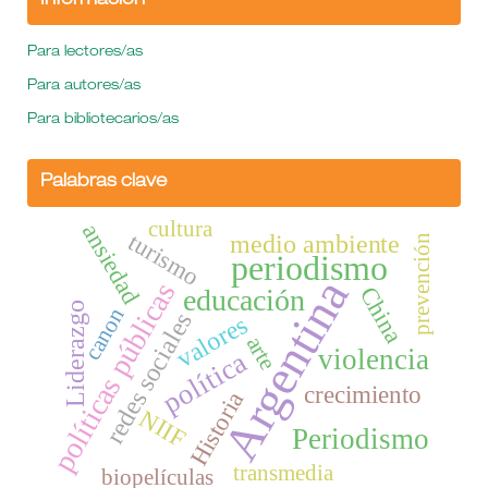
Información
Para lectores/as
Para autores/as
Para bibliotecarios/as
Palabras clave
cultura
ansiedad
turismo
medio ambiente
prevención
periodismo
Argentina
políticas públicas
China
educación
Liderazgo
canon
redes sociales
valores
arte
violencia
política
crecimiento
Historia
NIIF
Periodismo
transmedia
biopelículas