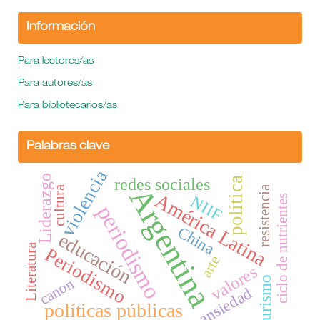
Información
Para lectores/as
Para autores/as
Para bibliotecarios/as
Palabras clave
violencia
Liderazgo
redes sociales
política
Argentina
cultura
resistencia
América Latina
NIIF
ciclo de nutrientes
periodismo
China
educación
Literatura
Periodismo
arte
valores
turismo
canon
ansiedad
políticas públicas