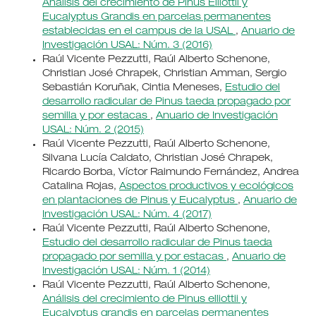
Análisis del crecimiento de Pinus Elliottii y
Eucalyptus Grandis en parcelas permanentes
establecidas en el campus de la USAL
,
Anuario de
Investigación USAL: Núm. 3 (2016)
Raúl Vicente Pezzutti, Raúl Alberto Schenone,
Christian José Chrapek, Christian Amman, Sergio
Sebastián Koruñak, Cintia Meneses,
Estudio del
desarrollo radicular de Pinus taeda propagado por
semilla y por estacas
,
Anuario de Investigación
USAL: Núm. 2 (2015)
Raúl Vicente Pezzutti, Raúl Alberto Schenone,
Silvana Lucía Caldato, Christian José Chrapek,
Ricardo Borba, Víctor Raimundo Fernández, Andrea
Catalina Rojas,
Aspectos productivos y ecológicos
en plantaciones de Pinus y Eucalyptus
,
Anuario de
Investigación USAL: Núm. 4 (2017)
Raúl Vicente Pezzutti, Raúl Alberto Schenone,
Estudio del desarrollo radicular de Pinus taeda
propagado por semilla y por estacas
,
Anuario de
Investigación USAL: Núm. 1 (2014)
Raúl Vicente Pezzutti, Raúl Alberto Schenone,
Análisis del crecimiento de Pinus elliottii y
Eucalyptus grandis en parcelas permanentes