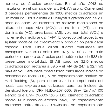
número de árboles presentes. En el año 2013 se
instalaron en el campus de la USAL (Virasoro, Corrientes)
3 parcelas permanentes de 1000 metros cuadrados en
un rodal de Pinus elliottii y Eucalyptus grandis con 14 y 6
años de edad. Anualmente se realizan mediciones de
altura de copa viva (ACV), altura total (HT), altura
dominante (HD), área basal (AB), volumen total (VOL) e
incremento medio anual (IMA). El objetivo del proyecto es
ajustar modelos de crecimiento y producción para cada
especie. Para Pinus elliottii fueron evaluadas las
principales variables entre los 14 y 17 años. En este
período el número de árboles por hectárea fue de 533 sin
presentarse mortalidad. El AB paso de 32.9 metros
cuadrados por hectárea a 39.5 y el IMA de 24.1 a 32.1 m3
ha-1 año-1. Para cada edad fueron calculados índices de
densidad de rodal (IDR) y de espaciamiento relativo de
Hart-Becking (S), para determinar la competencia del
rodal. Las expresiones utilizadas para los índices de
densidad fueron: IDR= N.(Dg/25)1,605; S%= (Em/hd).100
siendo que Em= (10000/N)0,5; Dg: diámetro cuadrático
medio; N: número de árboles .ha-1, Em: espaciamiento
promedio entre árboles. S%=índice de espaciamiento