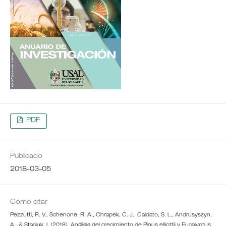
PDF
Publicado
2018-03-05
Cómo citar
Pezzutti, R. V., Schenone, R. A., Chrapek, C. J., Caldato, S. L., Andrusyszyn,
A., & Staciuk, I. (2018). Análisis del crecimiento de Pinus elliottii y Eucalyptus