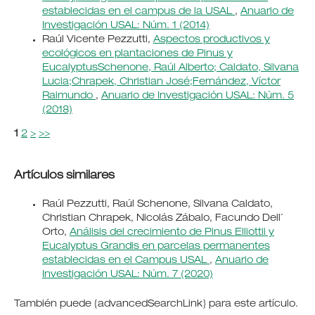
establecidas en el campus de la USAL
,
Anuario de
Investigación USAL: Núm. 1 (2014)
Raúl Vicente Pezzutti,
Aspectos productivos y
ecológicos en plantaciones de Pinus y
EucalyptusSchenone, Raúl Alberto; Caldato, Silvana
Lucia;Chrapek, Christian José;Fernández, Víctor
Raimundo
,
Anuario de Investigación USAL: Núm. 5
(2018)
1
2
>
>>
Artículos similares
Raúl Pezzutti, Raúl Schenone, Silvana Caldato,
Christian Chrapek, Nicolás Zábalo, Facundo Dell´
Orto,
Análisis del crecimiento de Pinus Elliottii y
Eucalyptus Grandis en parcelas permanentes
establecidas en el Campus USAL
,
Anuario de
Investigación USAL: Núm. 7 (2020)
También puede {advancedSearchLink} para este artículo.