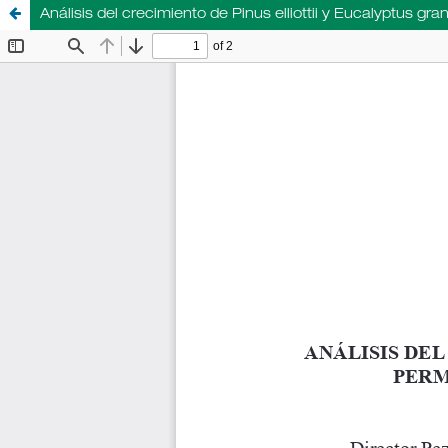
Análisis del crecimiento de Pinus elliottii y Eucalyptus 