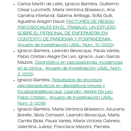
Carlos Martín de Lellis, Ignacio Barreira, Guillermo
César Lucchetti, María Verónica Brasesco, Ana
Carolina Interlandi, Sabrina Arrillaga, Sofía Gulli,
Agustina Aragón Daud,
FACTORES DE RIESGO
PSICOSOCIALES EN EL TRABAJO: UN ESTUDIO
SOBRE EL PERSONAL DE ENFERMERÍA EN
CONTEXTO DE PANDEMIA Y POSPANDEMIA
,
Anuario de Investigación USAL: Núm. 10 (2023)
Ignacio Barreira, Leandro Bevacqua, Paula Varela,
Pablo Cristian Alegre De Leo, Ignacio Juan García
Mazzei,
Diagnóstico en psicopatología. Incidencias
en la clínica
,
Anuario de Investigación USAL: Núm.
2 (2015)
Ignacio Barreira,
Resultados de procesos
psicoterapéuticos en dispositivos breves y
focalizadosBevacqua, Leandro; Alegre De Leo,
Pablo Cristian
,
Anuario de Investigación USAL:
Núm. 5 (2018)
Ignacio Barreira, María Verónica Brasesco, Azucena
Borelle, Silvia Comastri, Leandro Bevacqua, María
Camila Bidal, Paula Varela, María Victoria Cabrera,
Valentina Juárez, Francisca Mezzini, Pamela