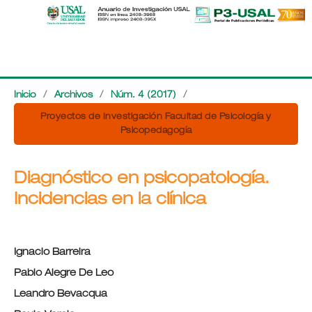
Inicio
/
Archivos
/
Núm. 4 (2017)
/
Proyectos de Investigación Facultad de Psicología y
Psicopedagogía
Diagnóstico en psicopatología.
Incidencias en la clínica
Ignacio Barreira
Pablo Alegre De Leo
Leandro Bevacqua