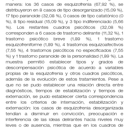
manera: los 36 casos de esquizofrenia (67,92 %), se
distribuyeron en 8 casos de tipo desorganizado (15,09 %),
17 tipo paranoide (32,08 %), 0 casos de tipo catatónico (0
%), 8 tipo residual (15,09 %), y 3 tipo indiferenciado (5,66
%). Los restantes cuadros psicóticos (32,08 %)
corresponden a 6 casos de trastorno delirante (11,32 %), 1
trastorno psicótico breve (1,89 %), 1 trastorno
esquizofreniforme (1,89 %), 4 trastornos esquizoafectivos
(7,55 %), 4 trastornos psicóticos no especificados (7,55
%) y 1 trastorno paranoide de la personalidad (1,89 %). La
muestra permitió establecer tipos y grados de
descompensación psicótica de acuerdo a variables
propias de la esquizofrenia y otros cuadros psicóticos,
además de la evolución de estos tratamientos. Pese a
que no se pudo establecer una relación directa entre
diagnósticos, tiempos de estabilización y tiempos de
externación, se pudo establecer cierta correspondencia
entre los criterios de internación, estabilización y
externación: los casos de esquizofrenia desorganizada
tendían a disminuir en convicción, preocupación e
interferencia de las ideas delirantes hacia niveles muy
leves o de ausencia, mientras que en los cuadros de