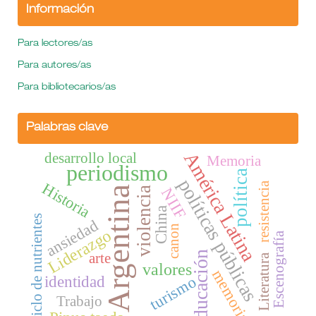
Información
Para lectores/as
Para autores/as
Para bibliotecarios/as
Palabras clave
América Latina
desarrollo local
Memoria
periodismo
política
políticas públicas
Historia
resistencia
Argentina
NIIF
violencia
China
ciclo de nutrientes
ansiedad
canon
Liderazgo
Escenografía
educación
arte
Literatura
valores
memoria
turismo
identidad
Trabajo