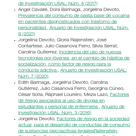
de Investigación USAL: Núm. 4 (2017)
Angel Cavalié, Dora Barinaga, Jorgelina Devoto,
Prevalencia del consumo de pasta base de cocaína
en pacientes diagnosticados con trastorno de
personalidad
,
Anuario de Investigación USAL: Núm.
8 (2021)
Jorgelina Devoto, Gloria Raijenstein, José
Contartese, Julio Casanova Ferro, Silvia Serrat,
Carolina Gutierrez,
Incidencia del uso de nuevas
tecnologías por jóvenes, en el cambio de hábitos de
socialización, como factor de riesgo para la
conducta adictiva
,
Anuario de Investigación USAL:
Núm. 7 (2020)
Edith Barinaga, Jorgelina Devoto, Carolina
Gutiérrez, Julio Casanova Ferro, Georgina Cúneo,
César Soria, Ráphael Loureiro, Meza Lazo,
Factores
de riesgo asociados al uso de drogas en
estudiantes y personal de enfermería
,
Anuario de
Investigación USAL: Núm. 3 (2016)
Jorgelina Devoto,
Factores de riesgo en la sociedad
actual, para el desarrollo de conductas de consumo
de sustancias psicoactivas ilegalesRaijenstein,