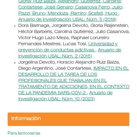
Gloria; Ruiz Balza, Alejandro; Gutierrez, Carolina;
Contartese, José Genaro; Casanova Ferro, Julio;
Pazzi, Bruno; Mendoza, Ramiro; Scafati, Hugo
,
Anuario de Investigación USAL: Núm. 5 (2018)
Dora Barinaga, Jorgelina Devoto, Gloria Raijenstein,
Héctor Barberis, Carolina Gutiérrez, Julio Casanova,
Víctor Hugo Lazo Meza, Raphael Lorureiro
Fernandes Mestres, Lucas Tosi,
Universidad y
prevención de conductas adictivas
,
Anuario de
Investigación USAL: Núm. 2 (2015)
Jorgelina Devoto, Horacio Alejandro Ruiz Balza,
Diego Argentino, José Contartese,
IMPACTO EN EL
DESARROLLO DE LA TAREA DE LOS
PROFESIONALES QUE TRABAJAN EN EL
TRATAMIENTO DE ADICCIONES, EN EL CONTEXTO
DE LA PANDEMIA SARS-COV-2
,
Anuario de
Investigación USAL: Núm. 10 (2023)
Información
Para lectores/as