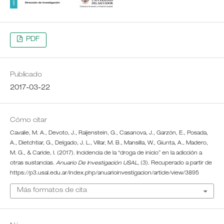
PDF
Publicado
2017-03-22
Cómo citar
Cavalie, M. A., Devoto, J., Raijenstein, G., Casanova, J., Garzón, E., Posada,
A., Dietchtiar, G., Delgado, J. L., Villar, M. B., Mansilla, W., Giunta, A., Madero,
M. G., & Caride, I. (2017). Incidencia de la “droga de inicio” en la adicción a
otras sustancias.
Anuario De Investigación USAL
, (3). Recuperado a partir de
https://p3.usal.edu.ar/index.php/anuarioinvestigacion/article/view/3895
Más formatos de cita