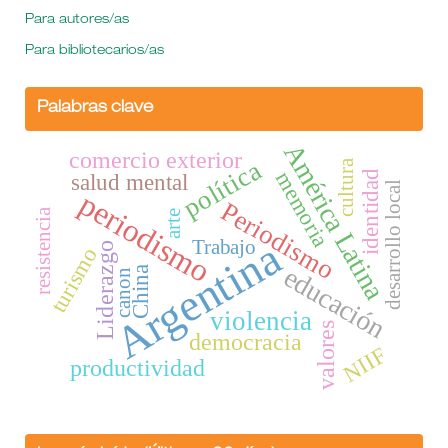
Para autores/as
Para bibliotecarios/as
Palabras clave
América Latina
comercio exterior
política
cultura
memoria
identidad
salud mental
desarrollo local
periodismo
Periodismo
resistencia
arte
Argentina
Trabajo
Liderazgo
turismo
educación
China
canon
violencia
valores
democracia
NIIF
productividad