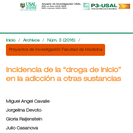
Inicio
/
Archivos
/
Núm. 3 (2016)
/
Proyectos de Investigación Facultad de Medicina
Incidencia de la “droga de inicio”
en la adicción a otras sustancias
Miguel Angel Cavalie
Jorgelina Devoto
Gloria Raijenstein
Julio Casanova