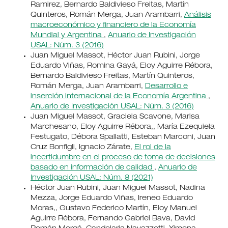
Ramirez, Bernardo Baldivieso Freitas, Martín
Quinteros, Román Merga, Juan Arambarri,
Análisis
macroeconómico y financiero de la Economía
Mundial y Argentina
,
Anuario de Investigación
USAL: Núm. 3 (2016)
Juan Miguel Massot, Héctor Juan Rubini, Jorge
Eduardo Viñas, Romina Gayá, Eloy Aguirre Rébora,
Bernardo Baldivieso Freitas, Martín Quinteros,
Román Merga, Juan Arambarri,
Desarrollo e
inserción internacional de la Economía Argentina
,
Anuario de Investigación USAL: Núm. 3 (2016)
Juan Miguel Massot, Graciela Scavone, Marisa
Marchesano, Eloy Aguirre Rébora,, María Ezequiela
Festugato, Débora Spallatti, Esteban Marconi, Juan
Cruz Bonfigli, Ignacio Zárate,
El rol de la
incertidumbre en el proceso de toma de decisiones
basado en información de calidad
,
Anuario de
Investigación USAL: Núm. 8 (2021)
Héctor Juan Rubini, Juan Miguel Massot, Nadina
Mezza, Jorge Eduardo Viñas, Ireneo Eduardo
Moras,, Gustavo Federico Martín, Eloy Manuel
Aguirre Rébora, Fernando Gabriel Bava, David