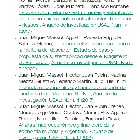
Román Mergá, Candelaria Navazzotti, Ximena
Santos López, Lucas Puchetti, Francisco Romanelli,
Estabilización, reformas estructurales y estanflación
en la economía argentina actual: costos, beneficios
y riesgos
,
Anuario de Investigación USAL: Núm. 4
(2017)
Juan Miguel Massot, Agustín Podestá Brignole,
Sabrina Marino,
Las cooperativas como solución a
la “cultura del descarte”. Estudio de caso y
propuesta de sustentabilidad desde el Magisterio
de Francisco
,
Anuario de Investigación USAL: Núm.
7 (2020)
Juan Miguel Massot, Héctor Juan Rubini, Nadina
Mezza, Gustavo Federico Martín, Julio Luis Trillini,
Indicadores económicos y financieros a partir de
modelos de análisis cuantitativo
,
Anuario de
Investigación USAL: Núm. 4 (2017)
Juan Miguel Massot, Héctor Juan Rubini, Ireneo
Moras, Jorge Viñas, Gustavo Martín, Eloy Aguirre
Rébora, Maximiliano Ramírez, Fernando Bava,
Análisis macroeconómico y financiero de la
economía mundial y Argentina
,
Anuario de
Investigación USAL: Núm. 1 (2014)