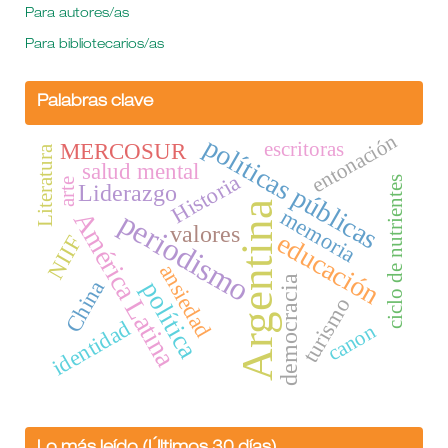
Para autores/as
Para bibliotecarios/as
Palabras clave
entonación
políticas públicas
escritoras
MERCOSUR
Literatura
salud mental
Historia
ciclo de nutrientes
arte
Liderazgo
Argentina
memoria
periodismo
América Latina
valores
educación
NIIF
ansiedad
democracia
China
política
turismo
identidad
canon