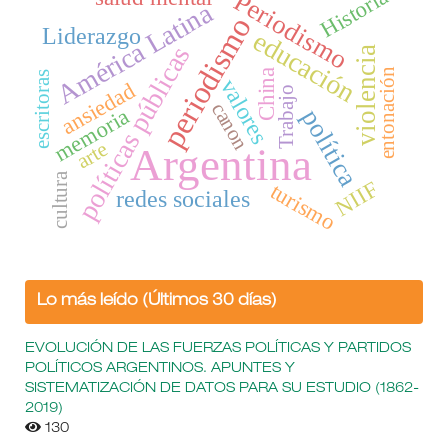
Historia
Periodismo
América Latina
periodismo
Liderazgo
educación
políticas públicas
violencia
entonación
China
escritoras
valores
ansiedad
Trabajo
canon
memoria
política
arte
Argentina
cultura
NIIF
turismo
redes sociales
Lo más leído (Últimos 30 días)
EVOLUCIÓN DE LAS FUERZAS POLÍTICAS Y PARTIDOS
POLÍTICOS ARGENTINOS. APUNTES Y
SISTEMATIZACIÓN DE DATOS PARA SU ESTUDIO (1862-
2019)
130