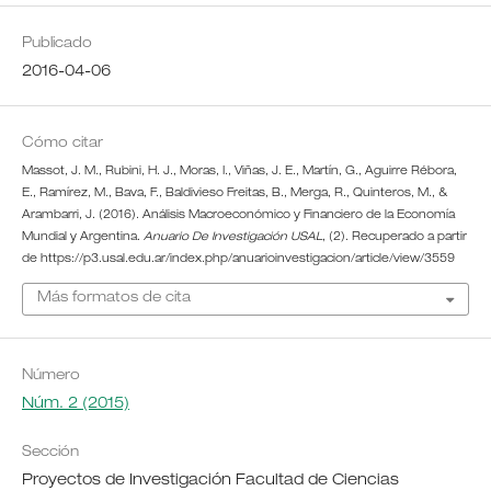
Publicado
2016-04-06
Cómo citar
Massot, J. M., Rubini, H. J., Moras, I., Viñas, J. E., Martín, G., Aguirre Rébora,
E., Ramírez, M., Bava, F., Baldivieso Freitas, B., Merga, R., Quinteros, M., &
Arambarri, J. (2016). Análisis Macroeconómico y Financiero de la Economía
Mundial y Argentina.
Anuario De Investigación USAL
, (2). Recuperado a partir
de https://p3.usal.edu.ar/index.php/anuarioinvestigacion/article/view/3559
Más formatos de cita
Número
Núm. 2 (2015)
Sección
Proyectos de Investigación Facultad de Ciencias