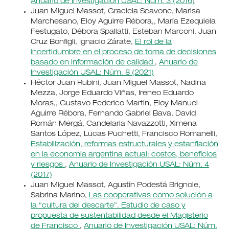
Anuario de Investigación USAL: Núm. 3 (2016)
Juan Miguel Massot, Graciela Scavone, Marisa
Marchesano, Eloy Aguirre Rébora,, María Ezequiela
Festugato, Débora Spallatti, Esteban Marconi, Juan
Cruz Bonfigli, Ignacio Zárate,
El rol de la
incertidumbre en el proceso de toma de decisiones
basado en información de calidad
,
Anuario de
Investigación USAL: Núm. 8 (2021)
Héctor Juan Rubini, Juan Miguel Massot, Nadina
Mezza, Jorge Eduardo Viñas, Ireneo Eduardo
Moras,, Gustavo Federico Martín, Eloy Manuel
Aguirre Rébora, Fernando Gabriel Bava, David
Román Mergá, Candelaria Navazzotti, Ximena
Santos López, Lucas Puchetti, Francisco Romanelli,
Estabilización, reformas estructurales y estanflación
en la economía argentina actual: costos, beneficios
y riesgos
,
Anuario de Investigación USAL: Núm. 4
(2017)
Juan Miguel Massot, Agustín Podestá Brignole,
Sabrina Marino,
Las cooperativas como solución a
la “cultura del descarte”. Estudio de caso y
propuesta de sustentabilidad desde el Magisterio
de Francisco
,
Anuario de Investigación USAL: Núm.