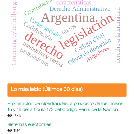
Contratación
características
Grooming cyberbullying.
Derecho Administrativo
derecho a la intimidad
legislación
Argentina
Redes sociales
Codificación
textos
derecho
Código Civil
Oferta de donación
memorias y cartas
Alquileres
pensamiento
Lo más leído (Últimos 30 días)
Proliferación de ciberfraudes: a propósito de los incisos
15 y 16 del artículo 173 del Código Penal de la Nación
275
Sistemas electorales
194