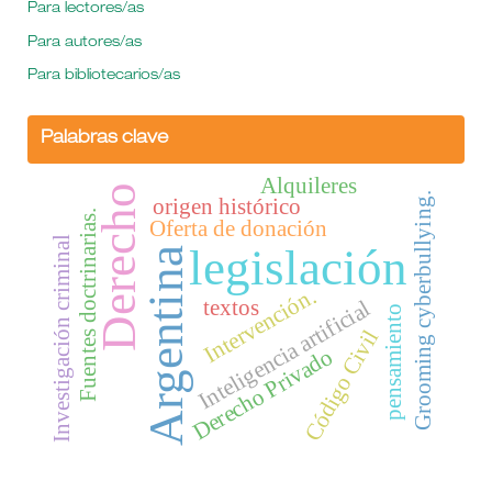
Para lectores/as
Para autores/as
Para bibliotecarios/as
Palabras clave
Alquileres
Derecho
Grooming cyberbullying.
origen histórico
Fuentes doctrinarias.
Oferta de donación
Investigación criminal
legislación
Argentina
Intervención.
textos
Inteligencia artificial
pensamiento
Código Civil
Derecho Privado