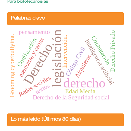
Para bibliotecarios/as
Palabras clave
pensamiento
legislación
Derecho Privado
Grooming cyberbullying.
Contratación
Intervención.
memorias y cartas
Codificación
Inteligencia artificial
Derecho
Código Civil
Alquileres
Redes sociales
derecho
textos
Edad Media
Derecho de la Seguridad social
Lo más leído (Últimos 30 días)