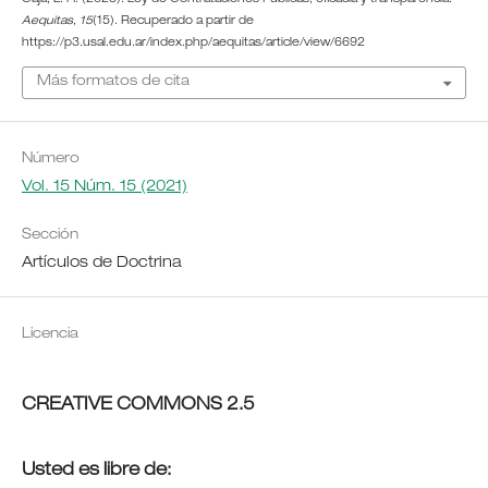
Caja, L. H. (2023). Ley de Contrataciones Públicas, eficacia y transparencia.
Aequitas
,
15
(15). Recuperado a partir de
https://p3.usal.edu.ar/index.php/aequitas/article/view/6692
Más formatos de cita
Número
Vol. 15 Núm. 15 (2021)
Sección
Artículos de Doctrina
Licencia
CREATIVE COMMONS 2.5
Usted es libre de: