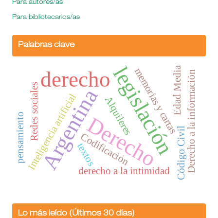
Para autores/as
Para bibliotecarios/as
Palabras clave
legislación
Edad Media
memorias y cartas
derecho
Derecho a la información
Redes sociales
Argentina
Inteligencia artificial
Alquileres
pensamiento
Derecho
Código Civil
Codificación
textos
derecho a la intimidad
Lo más leído (Últimos 30 días)