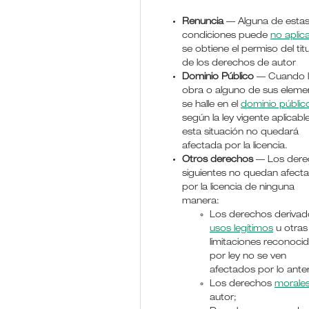
Renuncia
— Alguna de esta
condiciones puede
no aplic
se obtiene el permiso del titu
de los derechos de autor
Dominio Público
— Cuando 
obra o alguno de sus eleme
se halle en el
dominio públic
según la ley vigente aplicable
esta situación no quedará
afectada por la licencia.
Otros derechos
— Los dere
siguientes no quedan afect
por la licencia de ninguna
manera:
Los derechos derivad
usos legítimos
u otras
limitaciones reconoci
por ley no se ven
afectados por lo anter
Los derechos
morale
autor;