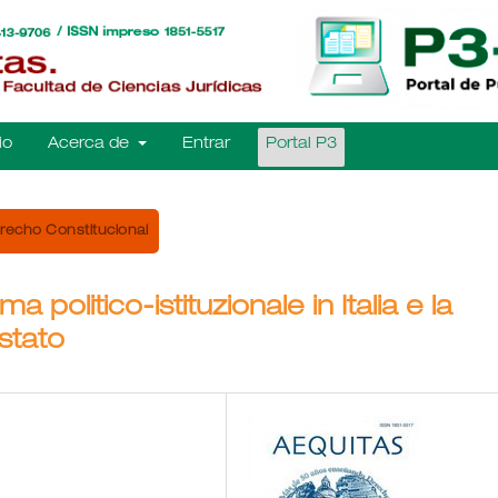
io
Acerca de
Entrar
Portal P3
recho Constitucional
 politico-istituzionale in Italia e la
 stato