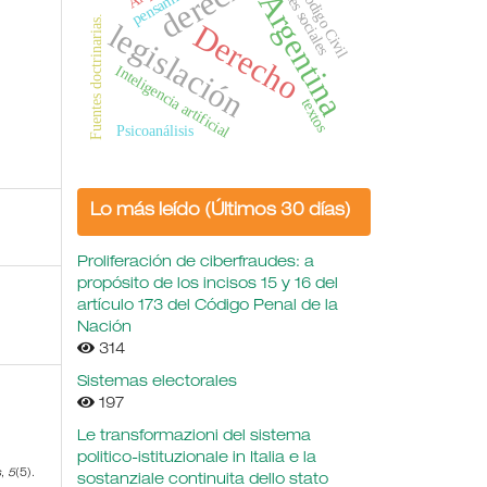
derecho
Redes sociales
pensamiento
Código Civil
Argentina
Fuentes doctrinarias.
legislación
Derecho
Inteligencia artificial
textos
Psicoanálisis
Lo más leído (Últimos 30 días)
Proliferación de ciberfraudes: a
propósito de los incisos 15 y 16 del
artículo 173 del Código Penal de la
Nación
314
Sistemas electorales
197
Le transformazioni del sistema
politico-istituzionale in Italia e la
s
,
5
(5).
sostanziale continuita dello stato