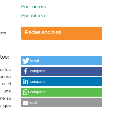
Por número
,
Por autor/a
Redes sociales
esta
tes:
tweet
r los
compartir
manera
compartir
 o el
e una
compartir
ene su
mail
o que