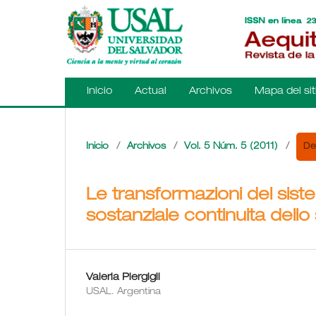
Inicio
Actual
Archivos
Mapa del sit
De
Inicio
/
Archivos
/
Vol. 5 Núm. 5 (2011)
/
Le transformazioni del sistema
sostanziale continuita dello
Valeria Piergigli
USAL. Argentina