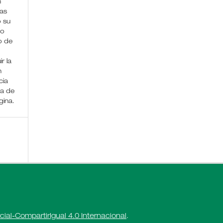
n
nas
o su
lo
 de
ir la
n
cia
ma de
gina.
al-CompartirIgual 4.0 Internacional
.