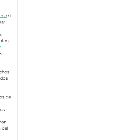
s
arse
si
lar
la
ntos
o
,
chos
ados
os de
das
ior.
s
del