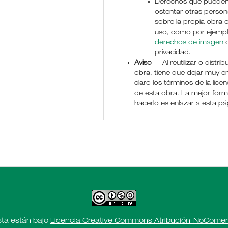
Derechos que puede
ostentar otras perso
sobre la propia obra 
uso, como por ejemp
derechos de imagen
o
privacidad.
Aviso
— Al reutilizar o distribu
obra, tiene que dejar muy e
claro los términos de la licen
de esta obra. La mejor for
hacerlo es enlazar a esta pá
sta están bajo
Licencia Creative Commons Atribución-NoComerci