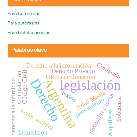
Para lectores/as
Para autores/as
Para bibliotecarios/as
Palabras clave
Confesión
Derecho a la información
Derecho Privado
Código Civil
Contratación
Oferta de donación
Argentina
Derecho
legislación
derecho a la intimidad
Edad Media
textos
memorias y cartas
Soberanía
pensamiento
Redes sociales
Alquileres
Inquisición