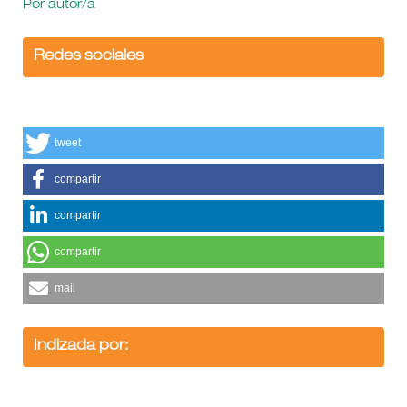
Por autor/a
Redes sociales
tweet
compartir
compartir
compartir
mail
Indizada por: