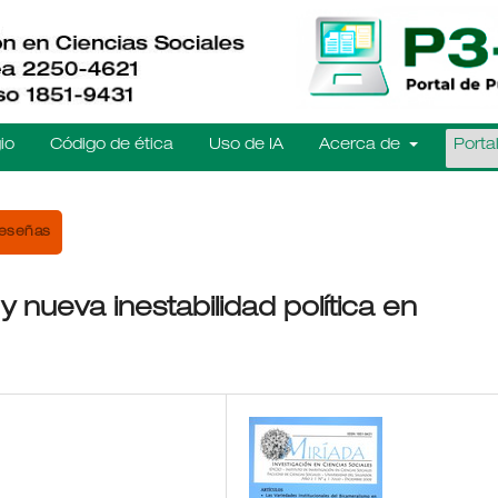
io
Código de ética
Uso de IA
Acerca de
Porta
eseñas
 y nueva inestabilidad política en