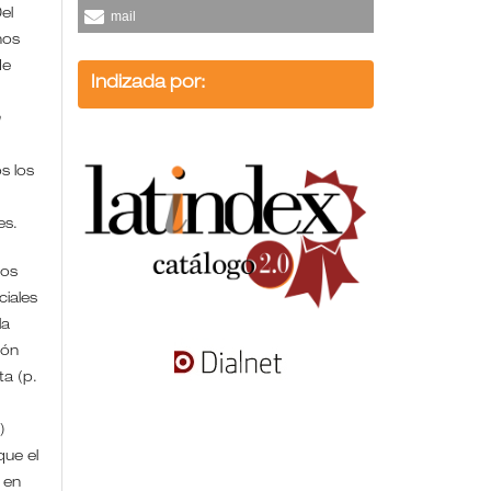
el
mail
hos
de
Indizada por:
n
s los
/es.
ros
iales
la
ión
ta (p.
)
que el
 en