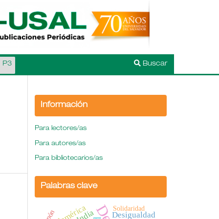
l P3
Buscar
Información
Para lectores/as
Para autores/as
Para bibliotecarios/as
Palabras clave
Sudamérica
Solidaridad
India
Japón
Desigualdad