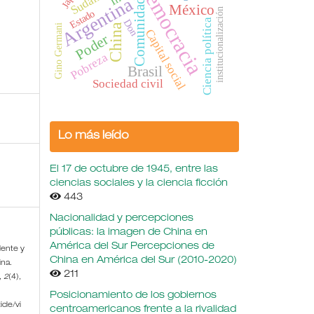
Democracia
Argentina
Comunidad
México
institucionalización
Estado
Ciencia política
Don
China
Gino Germani
Capital social
Poder
Pobreza
Brasil
Sociedad civil
Lo más leído
El 17 de octubre de 1945, entre las
ciencias sociales y la ciencia ficción
443
Nacionalidad y percepciones
públicas: la imagen de China en
América del Sur Percepciones de
idente y
China en América del Sur (2010-2020)
ina.
211
,
2
(4),
Posicionamiento de los gobiernos
cle/vi
centroamericanos frente a la rivalidad