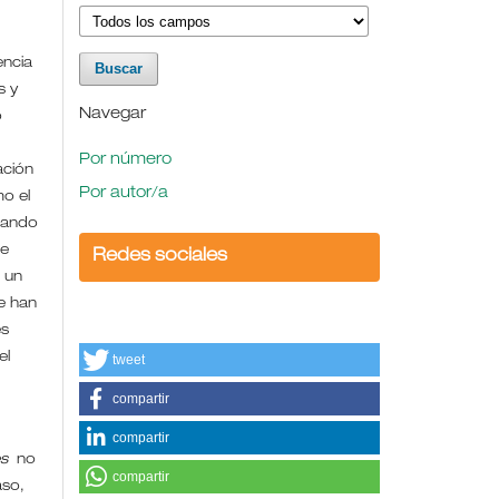
encia
s y
Navegar
o
Por número
ación
Por autor/a
mo el
uando
de
Redes sociales
 un
se han
es
el
tweet
compartir
compartir
es
no
compartir
aso,