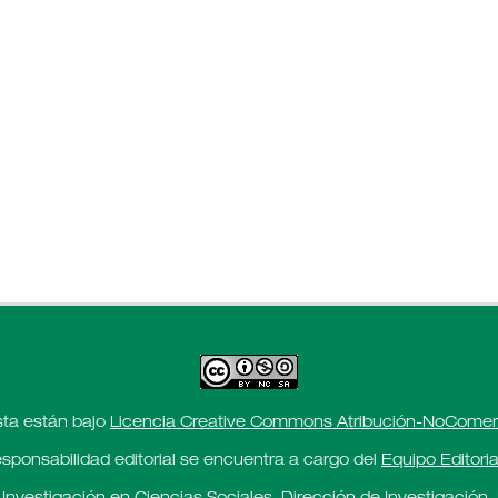
sta están bajo
Licencia Creative Commons Atribución-NoComerci
esponsabilidad editorial se encuentra a cargo del
Equipo Editoria