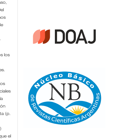
aso,
el
hos
de
n
s los
/es.
ros
iales
la
ión
ta (p.
)
que el