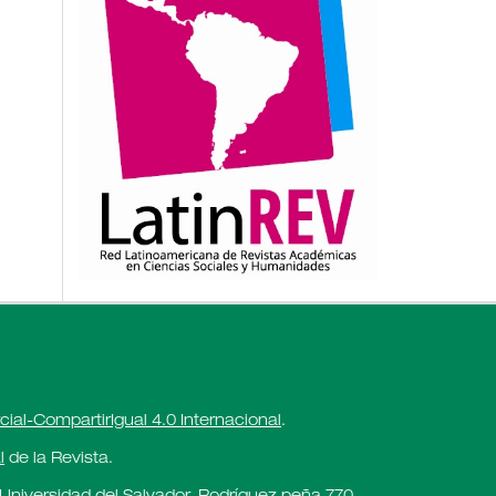
al-CompartirIgual 4.0 Internacional
.
l
de la Revista.