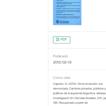
PDF
Publicado
2012-02-13
Cómo citar
Capezio, G. (2012). De la revolución a la
democracia. Cambios privados, públicos y
políticos de la Izquierda Argentina.
Miríada:
Investigación En Ciencias Sociales
,
2
(4), p
189. Recuperado a partir de