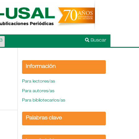
P3
Buscar
Información
Para lectores/as
Para autores/as
Para bibliotecarios/as
Palabras clave