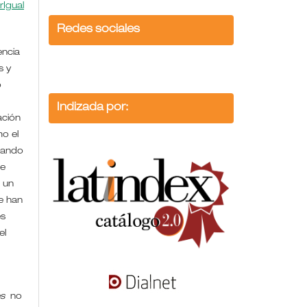
rIgual
Redes sociales
encia
s y
o
Indizada por:
ación
mo el
uando
de
 un
se han
es
el
es
no