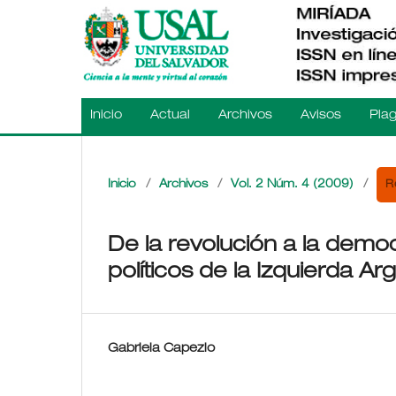
Inicio
Actual
Archivos
Avisos
Plag
R
Inicio
/
Archivos
/
Vol. 2 Núm. 4 (2009)
/
De la revolución a la demo
políticos de la Izquierda Ar
Gabriela Capezio