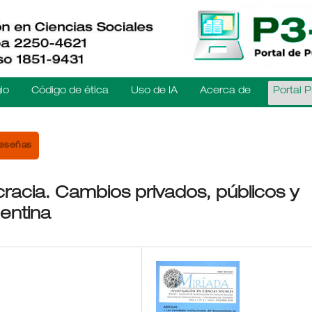
io
Código de ética
Uso de IA
Acerca de
Portal 
eseñas
cracia. Cambios privados, públicos y
gentina