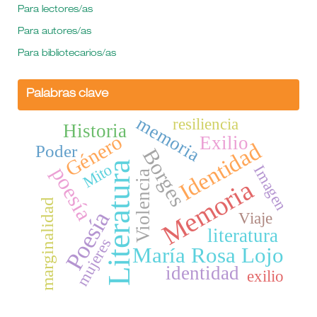
Para lectores/as
Para autores/as
Para bibliotecarios/as
Palabras clave
memoria
resiliencia
Historia
Género
Exilio
Identidad
Poder
Borges
Literatura
Mito
Imagen
poesía
Violencia
Memoria
marginalidad
Poesía
Viaje
literatura
mujeres
María Rosa Lojo
identidad
exilio