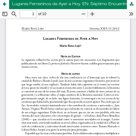
Lugares Femeninos de Ayer a Hoy. EN: Séptimo Encuentro: “Literatura femenina y marginalidad”.