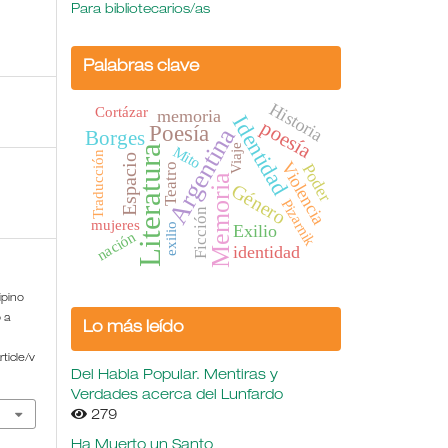
Para bibliotecarios/as
Palabras clave
Historia
Cortázar
memoria
Identidad
poesía
Poesía
Argentina
Borges
Viaje
Mito
Literatura
Traducción
Espacio
Violencia
Poder
Teatro
Memoria
Género
Pizarnik
Ficción
mujeres
Exilio
exilio
nación
identidad
ipino
 a
Lo más leído
ticle/v
Del Habla Popular. Mentiras y
Verdades acerca del Lunfardo
279
Ha Muerto un Santo