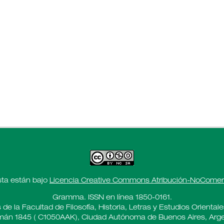
sta están bajo
Licencia Creative Commons Atribución-NoComerci
Gramma. ISSN en línea 1850-0161.
 de la Facultad de Filosofía, Historia, Letras y Estudios Oriental
án 1845 ( C1050AAK), Ciudad Autónoma de Buenos Aires, Arge