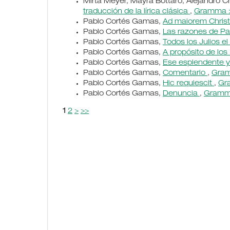
Mirta Meyer, Mayra Bottaro, Alejandro 
traducción de la lírica clásica
,
Gramma : 
Pablo Cortés Gamas,
Ad maiorem Christ
Pablo Cortés Gamas,
Las razones de Pau
Pablo Cortés Gamas,
Todos los Julios el
Pablo Cortés Gamas,
A propósito de lo
Pablo Cortés Gamas,
Ese esplendente y
Pablo Cortés Gamas,
Comentario
,
Gram
Pablo Cortés Gamas,
Hic requiescit
,
Gra
Pablo Cortés Gamas,
Denuncia
,
Gramma 
1
2
>
>>