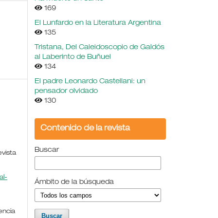
169
El Lunfardo en la Literatura Argentina
135
Tristana, Del Caleidoscopio de Galdós
al Laberinto de Buñuel
134
El padre Leonardo Castellani: un
pensador olvidado
130
Contenido de la revista
Buscar
evista
l-
Ámbito de la búsqueda
encia