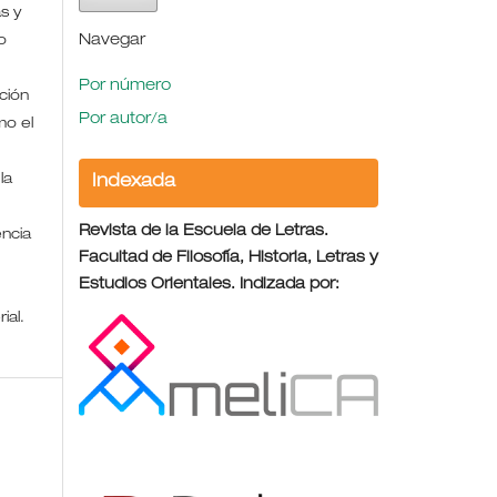
s y
Navegar
o
Por número
ción
Por autor/a
mo el
la
Indexada
Revista de la Escuela de Letras.
encia
Facultad de Filosofía, Historia, Letras y
Estudios Orientales. Indizada por:
rial.