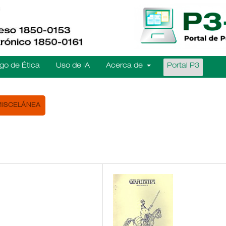
go de Ética
Uso de IA
Acerca de
Portal P3
ISCELÁNEA