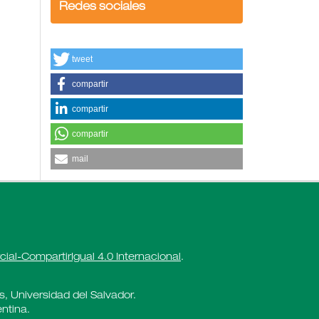
Redes sociales
tweet
compartir
compartir
compartir
mail
al-CompartirIgual 4.0 Internacional
.
es, Universidad del Salvador.
ntina.