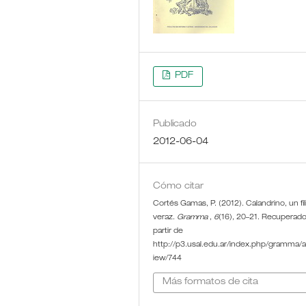
PDF
Publicado
2012-06-04
Cómo citar
Cortés Gamas, P. (2012). Calandrino, un fil
veraz.
Gramma
,
6
(16), 20–21. Recuperado
partir de
http://p3.usal.edu.ar/index.php/gramma/ar
iew/744
Más formatos de cita