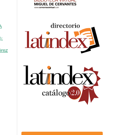
A
):
érez