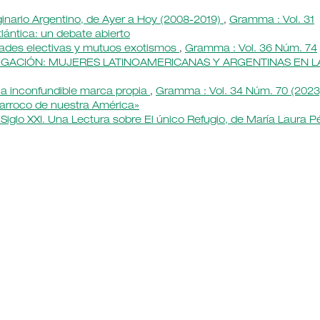
ginario Argentino, de Ayer a Hoy (2008-2019)
,
Gramma : Vol. 31
lántica: un debate abierto
idades electivas y mutuos exotismos
,
Gramma : Vol. 36 Núm. 74
STIGACIÓN: MUJERES LATINOAMERICANAS Y ARGENTINAS EN L
a inconfundible marca propia
,
Gramma : Vol. 34 Núm. 70 (2023
barroco de nuestra América»
Siglo XXI. Una Lectura sobre El único Refugio, de María Laura P