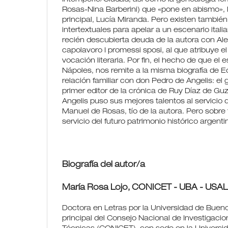
Rosas-Nina Barberini) que «pone en abismo», la
principal, Lucía Miranda. Pero existen también 
intertextuales para apelar a un escenario itali
recién descubierta deuda de la autora con Al
capolavoro I promessi sposi, al que atribuye e
vocación literaria. Por fin, el hecho de que el
Nápoles, nos remite a la misma biografía de E
relación familiar con don Pedro de Angelis: el 
primer editor de la crónica de Ruy Díaz de G
Angelis puso sus mejores talentos al servicio
Manuel de Rosas, tío de la autora. Pero sobre 
servicio del futuro patrimonio histórico argenti
Biografía del autor/a
María Rosa Lojo,
CONICET - UBA - USAL
Doctora en Letras por la Universidad de Bueno
principal del Consejo Nacional de Investigacio