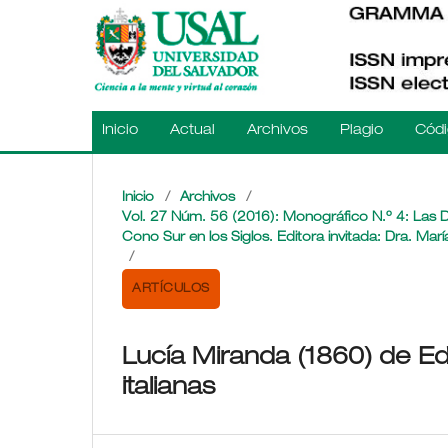
Inicio
Actual
Archivos
Plagio
Códi
Inicio
/
Archivos
/
Vol. 27 Núm. 56 (2016): Monográfico N.º 4: Las Da
Cono Sur en los Siglos. Editora invitada: Dra. Mar
/
ARTÍCULOS
Lucía Miranda (1860) de Ed
italianas