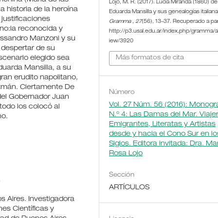
Lojo, M. R. (2017). Lucía Miranda (1860) de
 historia de la heroína
Eduarda Mansilla y sus genealogías italiana
justificaciones
Gramma
,
27
(56), 13–37. Recuperado a par
ano:la reconocida y
http://p3.usal.edu.ar/index.php/gramma/ar
essandro Manzoni y su
iew/3920
l despertar de su
 escenario elegido sea
Más formatos de cita
duarda Mansilla, a su
gran erudito napolitano,
uzmán. Ciertamente De
Número
 del Gobernador Juan
Vol. 27 Núm. 56 (2016): Monogr
todo los colocó al
N.º 4: Las Damas del Mar. Viaje
no.
Emigrantes, Literatas y Artistas
desde y hacia el Cono Sur en lo
Siglos. Editora invitada: Dra. Ma
Rosa Lojo
Sección
ARTÍCULOS
s Aires. Investigadora
nes Científicas y