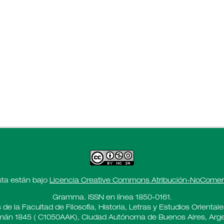
sta están bajo
Licencia Creative Commons Atribución-NoComerci
Gramma. ISSN en línea 1850-0161.
 de la Facultad de Filosofía, Historia, Letras y Estudios Oriental
án 1845 ( C1050AAK), Ciudad Autónoma de Buenos Aires, Arge