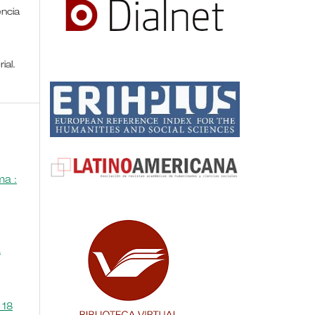
encia
rial.
a :
a
 18