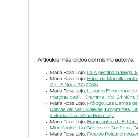
Artículos más leídos del mismo autor/a
María Rosa Lojo,
La Argentina Gallega: M
María Rosa Lojo,
Eduarda Mansilla: entre
Vol. 15 Núm. 37 (2003)
María Rosa Lojo,
Lugares Femeninos de A
marginalidad”.
,
Gramma : Vol. 24 Núm. 5
María Rosa Lojo,
Prólogo: Las Damas de
Damas del Mar. Viajeras, Emigrantes, Lite
invitada: Dra. María Rosa Lojo
María Rosa Lojo,
Fragmentos de El Libro 
Microficción, Un Género en Conflicto
,
Gr
María Rosa Lojo,
Ricardo Rojas: en busca