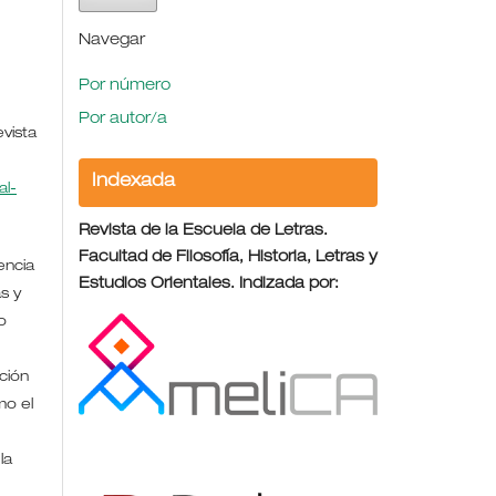
Navegar
Por número
Por autor/a
evista
Indexada
l-
Revista de la Escuela de Letras.
Facultad de Filosofía, Historia, Letras y
encia
Estudios Orientales. Indizada por:
s y
o
ción
mo el
la