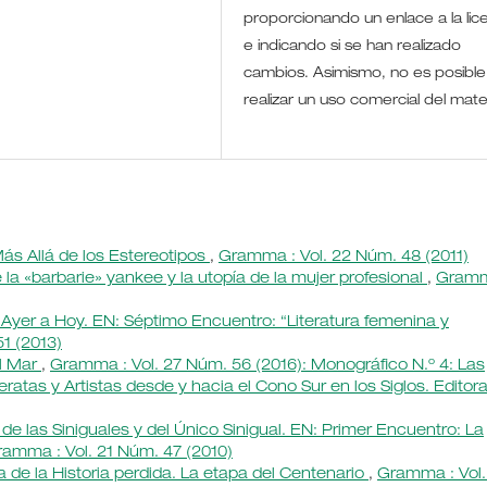
proporcionando un enlace a la lic
e indicando si se han realizado
cambios. Asimismo, no es posible
realizar un uso comercial del mate
ás Allá de los Estereotipos
,
Gramma : Vol. 22 Núm. 48 (2011)
 la «barbarie» yankee y la utopía de la mujer profesional
,
Gramm
yer a Hoy. EN: Séptimo Encuentro: “Literatura femenina y
1 (2013)
l Mar
,
Gramma : Vol. 27 Núm. 56 (2016): Monográfico N.º 4: Las
ratas y Artistas desde y hacia el Cono Sur en los Siglos. Editor
de las Siniguales y del Único Sinigual. EN: Primer Encuentro: La
amma : Vol. 21 Núm. 47 (2010)
 de la Historia perdida. La etapa del Centenario
,
Gramma : Vol.