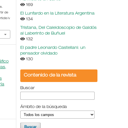
169
s.
tir de
El Lunfardo en la Literatura Argentina
ticle/v
134
Tristana, Del Caleidoscopio de Galdós
al Laberinto de Buñuel
132
El padre Leonardo Castellani: un
pensador olvidado
130
áfico
ras,
Contenido de la revista
s
ría
Buscar
Ámbito de la búsqueda