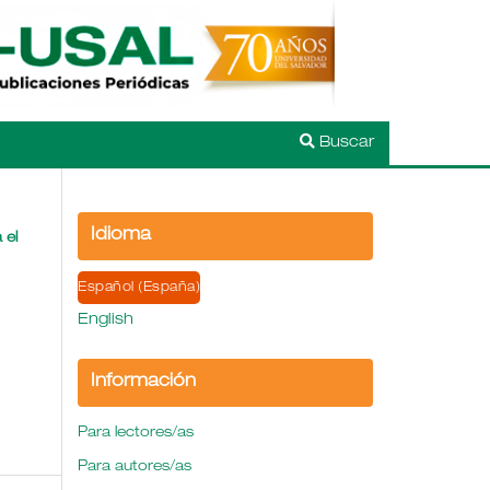
Buscar
Idioma
 el
Español (España)
English
Información
Para lectores/as
Para autores/as