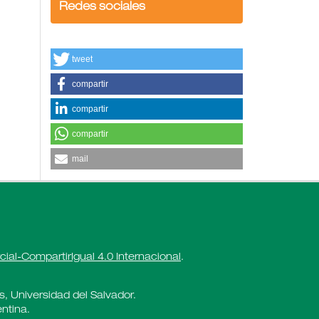
Redes sociales
tweet
compartir
compartir
compartir
mail
al-CompartirIgual 4.0 Internacional
.
es, Universidad del Salvador.
ntina.