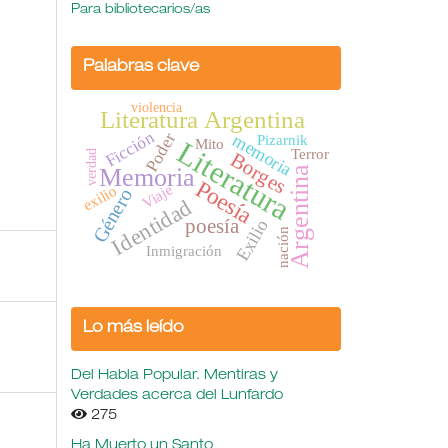
Para bibliotecarios/as
Palabras clave
violencia
Literatura Argentina
Ficción
Poder
memoria
Pizarnik
Mito
Literatura
Terror
verdad
Borges
Memoria
Argentina
Poesía
Viaje
exilio
Género
Identidad
poesía
Exilio
nación
Inmigración
Lo más leído
Del Habla Popular. Mentiras y
Verdades acerca del Lunfardo
275
Ha Muerto un Santo