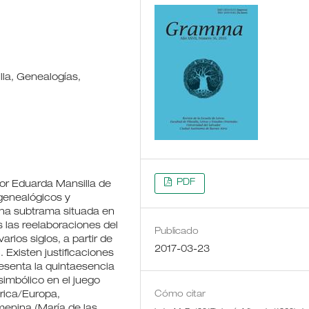
la, Genealogías,
PDF
por Eduarda Mansilla de
genealógicos y
una subtrama situada en
as las reelaboraciones del
Publicado
rios siglos, a partir de
2017-03-23
 Existen justificaciones
resenta la quintaesencia
r simbólico en el juego
érica/Europa,
Cómo citar
menina (María de las