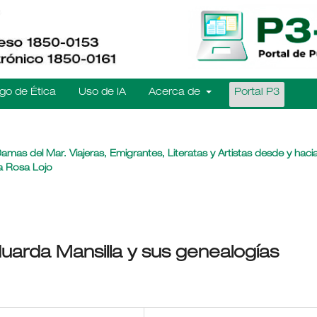
go de Ética
Uso de IA
Acerca de
Portal P3
mas del Mar. Viajeras, Emigrantes, Literatas y Artistas desde y hacia
ía Rosa Lojo
uarda Mansilla y sus genealogías