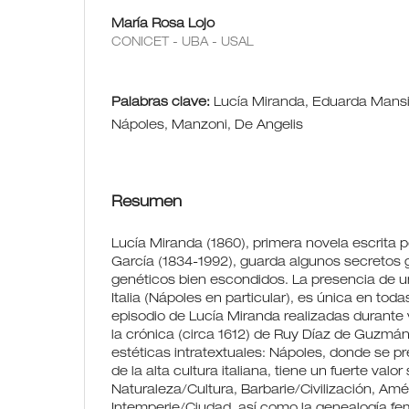
María Rosa Lojo
CONICET - UBA - USAL
Palabras clave:
Lucía Miranda, Eduarda Mansil
Nápoles, Manzoni, De Angelis
Resumen
Lucía Miranda (1860), primera novela escrita 
García (1834-1992), guarda algunos secretos 
genéticos bien escondidos. La presencia de 
Italia (Nápoles en particular), es única en tod
episodio de Lucía Miranda realizadas durante va
la crónica (circa 1612) de Ruy Díaz de Guzmán.
estéticas intratextuales: Nápoles, donde se p
de la alta cultura italiana, tiene un fuerte valo
Naturaleza/Cultura, Barbarie/Civilización, Am
Intemperie/Ciudad, así como la genealogía fe