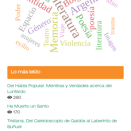
Argentina
Identidad
Literatura
Mito
Poder
Espacio
poesía
Memoria
Poesía
Género
trauma
literatura
Viaje
Teatro
Imagen
mujeres
exilio
Violencia
Lo más leído
Del Habla Popular. Mentiras y Verdades acerca del
Lunfardo
280
Ha Muerto un Santo
170
Tristana, Del Caleidoscopio de Galdós al Laberinto de
Buñuel