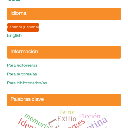
Idioma
Español (España)
English
Información
Para lectores/as
Para autores/as
Para bibliotecarios/as
Palabras clave
Terror
memoria
Ficción
Exilio
Borges