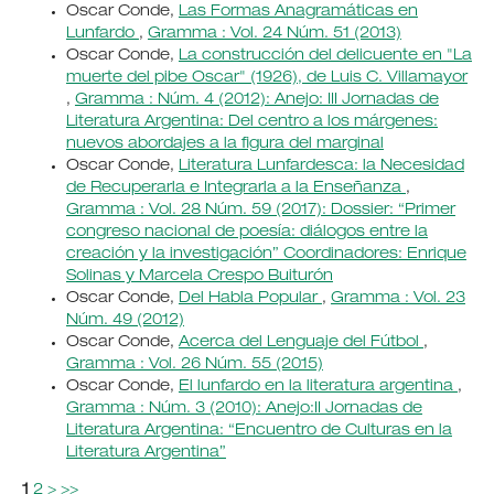
Oscar Conde,
Las Formas Anagramáticas en
Lunfardo
,
Gramma : Vol. 24 Núm. 51 (2013)
Oscar Conde,
La construcción del delicuente en "La
muerte del pibe Oscar" (1926), de Luis C. Villamayor
,
Gramma : Núm. 4 (2012): Anejo: III Jornadas de
Literatura Argentina: Del centro a los márgenes:
nuevos abordajes a la figura del marginal
Oscar Conde,
Literatura Lunfardesca: la Necesidad
de Recuperarla e Integrarla a la Enseñanza
,
Gramma : Vol. 28 Núm. 59 (2017): Dossier: “Primer
congreso nacional de poesía: diálogos entre la
creación y la investigación” Coordinadores: Enrique
Solinas y Marcela Crespo Buiturón
Oscar Conde,
Del Habla Popular
,
Gramma : Vol. 23
Núm. 49 (2012)
Oscar Conde,
Acerca del Lenguaje del Fútbol
,
Gramma : Vol. 26 Núm. 55 (2015)
Oscar Conde,
El lunfardo en la literatura argentina
,
Gramma : Núm. 3 (2010): Anejo:II Jornadas de
Literatura Argentina: “Encuentro de Culturas en la
Literatura Argentina”
1
2
>
>>