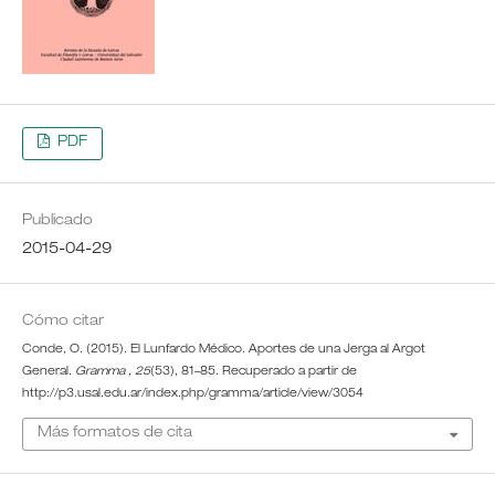
PDF
Publicado
2015-04-29
Cómo citar
Conde, O. (2015). El Lunfardo Médico. Aportes de una Jerga al Argot
General.
Gramma
,
25
(53), 81–85. Recuperado a partir de
http://p3.usal.edu.ar/index.php/gramma/article/view/3054
Más formatos de cita