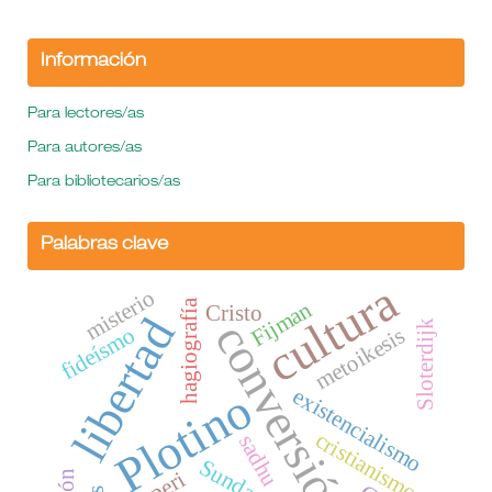
Información
Para lectores/as
Para autores/as
Para bibliotecarios/as
Palabras clave
cultura
misterio
Fijman
hagiografía
Cristo
libertad
conversión
Sloterdijk
fideísmo
metoikesis
Plotino
existencialismo
cristianismo
sadhu