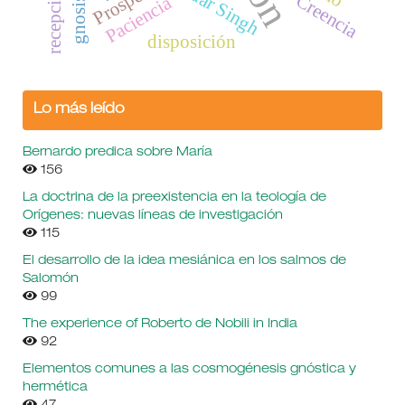
Sundar Singh
Prosperi
recepción
Creencia
Paciencia
gnosis
disposición
Lo más leído
Bernardo predica sobre María
156
La doctrina de la preexistencia en la teología de
Orígenes: nuevas líneas de investigación
115
El desarrollo de la idea mesiánica en los salmos de
Salomón
99
The experience of Roberto de Nobili in India
92
Elementos comunes a las cosmogénesis gnóstica y
hermética