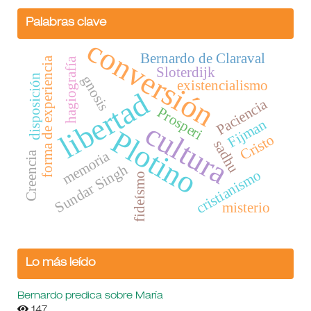
Palabras clave
conversión
Bernardo de Claraval
forma de experiencia
hagiografía
Sloterdijk
gnosis
disposición
existencialismo
libertad
Paciencia
Prosperi
Fijman
cultura
Plotino
Cristo
sadhu
memoria
Creencia
Sundar Singh
cristianismo
fideísmo
misterio
Lo más leído
Bernardo predica sobre María
147