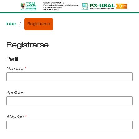
Registrarse
Inicio
/
Registrarse
Perfil
Nombre
*
Apellidos
Afiliación
*