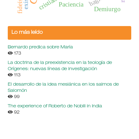
cristianismo
fideísmo
Paciencia
Demiurgo
Lo más leído
Bernardo predica sobre María
173
La doctrina de la preexistencia en la teología de
Orígenes: nuevas líneas de investigación
113
El desarrollo de la idea mesiánica en los salmos de
Salomón
99
The experience of Roberto de Nobili in India
92
Elementos comunes a las cosmogénesis gnóstica y
hermética
52