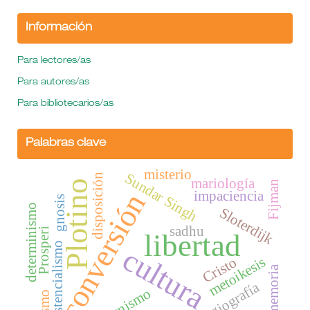
Información
Para lectores/as
Para autores/as
Para bibliotecarios/as
Palabras clave
misterio
Sundar Singh
disposición
mariología
Plotino
Fijman
conversión
impaciencia
gnosis
determinismo
Sloterdijk
sadhu
Prosperi
libertad
existencialismo
cultura
metoikesis
Cristo
memoria
hagiografía