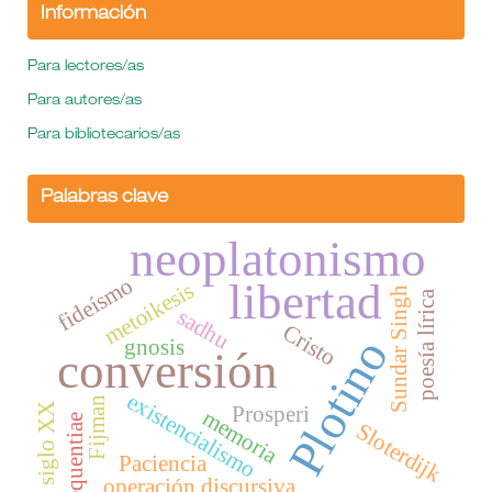
Información
Para lectores/as
Para autores/as
Para bibliotecarios/as
Palabras clave
neoplatonismo
fideísmo
libertad
metoikesis
Sundar Singh
poesía lírica
sadhu
Cristo
Plotino
gnosis
conversión
existencialismo
Fijman
Prosperi
siglo XX
memoria
sequentiae
Sloterdijk
Paciencia
operación discursiva