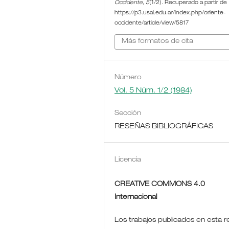
Occidente
,
5
(1/2). Recuperado a partir de
https://p3.usal.edu.ar/index.php/oriente-
occidente/article/view/5817
Más formatos de cita
Número
Vol. 5 Núm. 1/2 (1984)
Sección
RESEÑAS BIBLIOGRÁFICAS
Licencia
CREATIVE COMMONS 4.0
Internacional
Los trabajos publicados en esta r