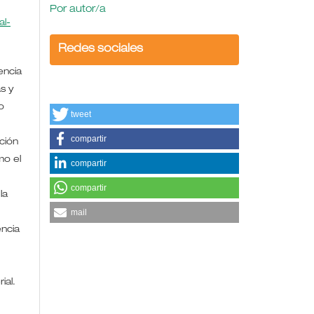
Por autor/a
l-
Redes sociales
encia
s y
o
tweet
compartir
ción
mo el
compartir
compartir
la
mail
encia
rial.