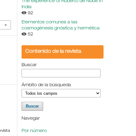
The experience of Roberto de Nobili in
India
92
Elementos comunes a las
cosmogénesis gnóstica y hermética
52
Contenido de la revista
Buscar
Ámbito de la búsqueda
Navegar
evista
Por número