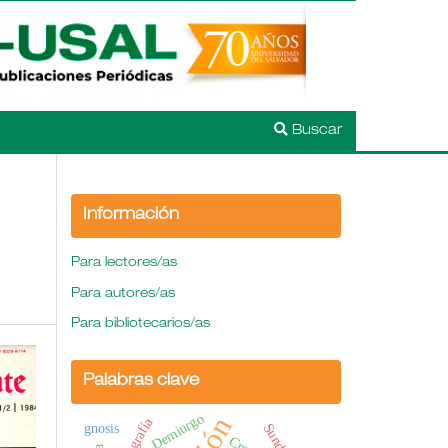
Buscar
Información
Para lectores/as
Para autores/as
Para bibliotecarios/as
Palabras clave
Demiurgo
hagiografía
gnosis