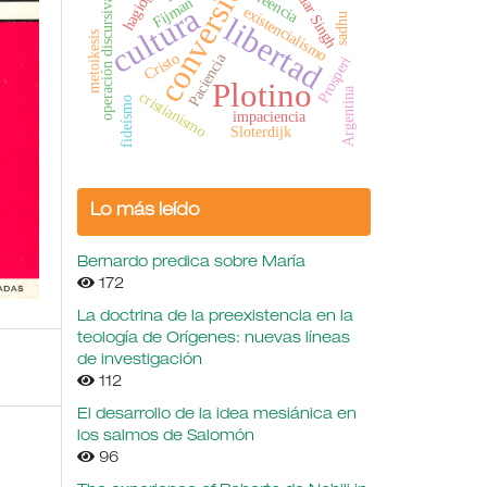
conversión
Sundar Singh
Creencia
Fijman
operación discursiva
cultura
existencialismo
sadhu
libertad
metoikesis
Cristo
Paciencia
Prosperi
Plotino
Argentina
cristianismo
fideísmo
impaciencia
Sloterdijk
Lo más leído
Bernardo predica sobre María
172
La doctrina de la preexistencia en la
teología de Orígenes: nuevas líneas
de investigación
112
El desarrollo de la idea mesiánica en
los salmos de Salomón
96