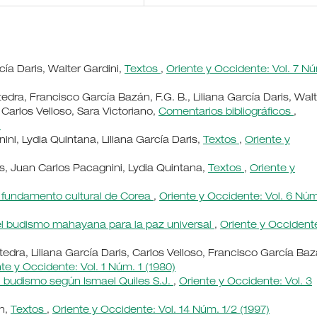
cía Daris, Walter Gardini,
Textos
,
Oriente y Occidente: Vol. 7 N
tedra, Francisco García Bazán, F.G. B., Liliana García Daris, Wal
 Carlos Velloso, Sara Victoriano,
Comentarios bibliográficos
,
)
nini, Lydia Quintana, Liliana García Daris,
Textos
,
Oriente y
s, Juan Carlos Pacagnini, Lydia Quintana,
Textos
,
Oriente y
 fundamento cultural de Corea
,
Oriente y Occidente: Vol. 6 Núm
l budismo mahayana para la paz universal
,
Oriente y Occident
ttedra, Liliana García Daris, Carlos Velloso, Francisco García Baz
te y Occidente: Vol. 1 Núm. 1 (1980)
el budismo según Ismael Quiles S.J.
,
Oriente y Occidente: Vol. 3
nn,
Textos
,
Oriente y Occidente: Vol. 14 Núm. 1/2 (1997)