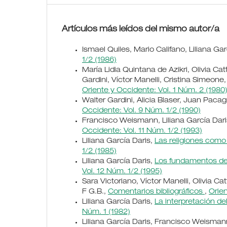
Artículos más leídos del mismo autor/a
Ismael Quiles, Mario Califano, Liliana Gar
1/2 (1986)
María Lidia Quintana de Azikri, Olivia Cat
Gardini, Víctor Manelli, Cristina Simeone,
Oriente y Occidente: Vol. 1 Núm. 2 (1980
Walter Gardini, Alicia Blaser, Juan Pacag
Occidente: Vol. 9 Núm. 1/2 (1990)
Francisco Weismann, Liliana García Dari
Occidente: Vol. 11 Núm. 1/2 (1993)
Liliana García Daris,
Las religiones como
1/2 (1985)
Liliana García Daris,
Los fundamentos de
Vol. 12 Núm. 1/2 (1995)
Sara Victoriano, Víctor Manelli, Olivia Ca
F G.B.,
Comentarios bibliográficos
,
Orien
Liliana García Daris,
La interpretación d
Núm. 1 (1982)
Liliana García Daris, Francisco Weisma