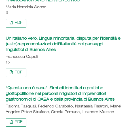
TRANSLATION AND HERMENEUTICS
Maria Herminia Alonso
6
PDF
Un italiano vero. Lingua minoritaria, disputa per l’identità e
(auto)rappresentazioni dell’italianità nei paesaggi
linguistici di Buenos Aires
Francesca Capelli
15
PDF
“Questa non è casa”. Simboli identitari e pratiche
glottopolitiche nei percorsi migratori di imprenditori
gastronomici di CABA e della provincia di Buenos Aires
Paloma Pasquali, Federico Caraballo, Nastassia Pisaroni, Mariel
Angeles Pitton Straface, Ornella Primucci, Lisandro Mazzeo
PDF