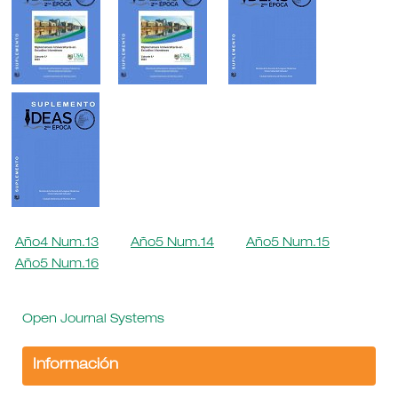
Año4 Num.13
Año5 Num.14
Año5 Num.15
Año5 Num.16
Open Journal Systems
Información