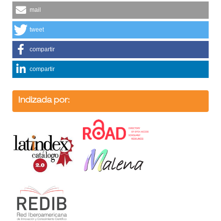
mail
tweet
compartir
compartir
Indizada por: