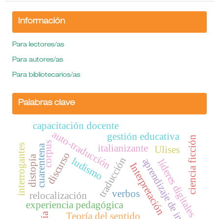
Información
Para lectores/as
Para autores/as
Para bibliotecarios/as
Palabras clave
capacitación docente
auto-traducción
gestión educativa
ciencia ficción
corpus
interrogantes
italianizante
cuarentena
Ulises
discurso
distopía
traducción
ludismo
aprendizaje de inglés
líderes digitales
Interpretación
verbos
relocalización
experiencia pedagógica
Teoría del sentido