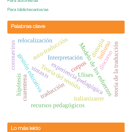
Para autores/as
Para bibliotecarios/as
Palabras clave
auto-traducción
relocalización
distopía
ludismo
coronavirus
teoría de la traducción
Modelo de los esfuerzos
discurso
gestión educativa
Interpretación
corpus
experiencia pedagógica
Teoría del sentido
sintaxis
Ulises
hipótesis
cuarentena
traducción
italianizante
recursos pedagógicos
Lo más leído