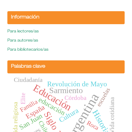
Información
Para lectores/as
Para autores/as
Para bibliotecarios/as
Palabras clave
Ciudadanía
Revolución de Mayo
Educación
Sarmiento
escuelas
Argentina
Elite
Córdoba
educación
Vida cotidiana
Familia
vida religiosa
España
Cultura
Historia
Siglo XIX
San Juan
Roca
Chile