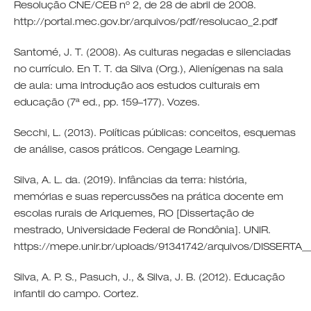
Resolução CNE/CEB nº 2, de 28 de abril de 2008.
http://portal.mec.gov.br/arquivos/pdf/resolucao_2.pdf
Santomé, J. T. (2008). As culturas negadas e silenciadas
no currículo. En T. T. da Silva (Org.), Alienígenas na sala
de aula: uma introdução aos estudos culturais em
educação (7ª ed., pp. 159–177). Vozes.
Secchi, L. (2013). Políticas públicas: conceitos, esquemas
de análise, casos práticos. Cengage Learning.
Silva, A. L. da. (2019). Infâncias da terra: história,
memórias e suas repercussões na prática docente em
escolas rurais de Ariquemes, RO [Dissertação de
mestrado, Universidade Federal de Rondônia]. UNIR.
https://mepe.unir.br/uploads/91341742/arquivos/DISSERT
Silva, A. P. S., Pasuch, J., & Silva, J. B. (2012). Educação
infantil do campo. Cortez.