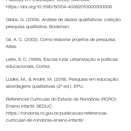
Públicas em Educação, 18(68), 549–564.
https://doi.org/10.1590/S0104-40362010000300008
Gibbs, G. (2009). Análise de dados qualitativos: coleção
pesquisa qualitativa. Bookman.
Gil, A. C. (2002). Como elaborar projetos de pesquisa.
Atlas.
Leite, S. C. (1999). Escola rural: urbanização e políticas
educacionais. Cortez.
Lüdke, M., & André, M. (2018). Pesquisa em educação:
abordagens qualitativas (2ª ed.). EPU.
Referencial Curricular do Estado de Rondônia (RCRO):
Ensino infantil. SEDUC.
https://rondonia.ro.gov.br/publicacao/referencial-
curricular-de-rondonia-ensino-infantil/