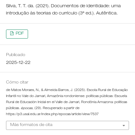
Silva, T. T. da. (2021). Documentos de identidade: uma
introdução às teorias do currículo (3ª ed.). Autêntica.
PDF
Publicado
2025-12-22
Cómo citar
de Matos Moraes, N., & Almeida Barros, J. (2025). Escola Rural de Educação
Infantil no Vale do Jamari, Amazônia rondoniense: políticas públicas: Escuela
Rural de Educación Inicial en el Valle de Jamari, Rondônia Amazona: políticas
públicas.
épocas
, (29). Recuperado a partir de
https://p3.usal.edu.ar/index.php/epocas/article/view/7537
Más formatos de cita