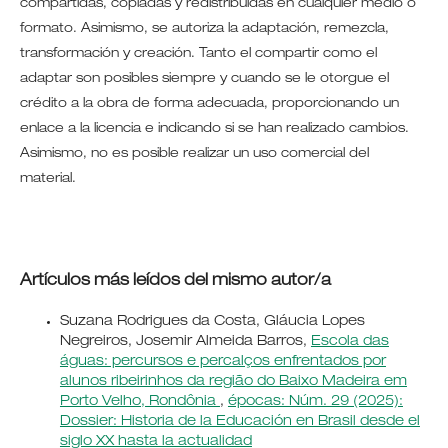
compartidas, copiadas y redistribuidas en cualquier medio o
formato. Asimismo, se autoriza la adaptación, remezcla,
transformación y creación. Tanto el compartir como el
adaptar son posibles siempre y cuando se le otorgue el
crédito a la obra de forma adecuada, proporcionando un
enlace a la licencia e indicando si se han realizado cambios.
Asimismo, no es posible realizar un uso comercial del
material.
Artículos más leídos del mismo autor/a
Suzana Rodrigues da Costa, Gláucia Lopes
Negreiros, Josemir Almeida Barros,
Escola das
águas: percursos e percalços enfrentados por
alunos ribeirinhos da região do Baixo Madeira em
Porto Velho, Rondônia
,
épocas: Núm. 29 (2025):
Dossier: Historia de la Educación en Brasil desde el
siglo XX hasta la actualidad