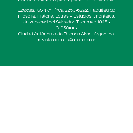
NoComercial-CompartirIgual 4.0 Internacional
.
Épocas
. ISSN en línea 2250-6292. Facultad de
Filosofía, Historia, Letras y Estudios Orientales.
Universidad del Salvador. Tucumán 1845 -
C1050AAK
Ciudad Autónoma de Buenos Aires, Argentina.
revista.epocas@usal.edu.ar