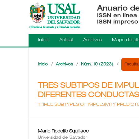
Inicio
Actual
Archivos
Mapa del sit
Faculta
Inicio
/
Archivos
/
Núm. 10 (2023)
/
TRES SUBTIPOS DE IMPUL
DIFERENTES CONDUCTAS
THREE SUBTYPES OF IMPULSIVITY PREDICT
Mario Rodolfo Squillace
Universidad del Salvador