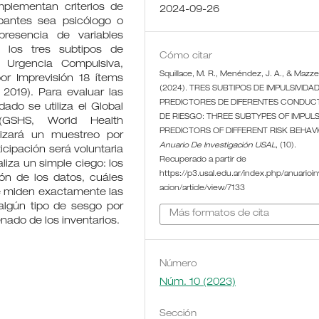
plementan criterios de
2024-09-26
ipantes sea psicólogo o
presencia de variables
r los tres subtipos de
Cómo citar
e Urgencia Compulsiva,
Squillace, M. R., Menéndez, J. A., & Mazzei
r Imprevisión 18 ítems
(2024). TRES SUBTIPOS DE IMPULSIVIDA
 2019). Para evaluar las
PREDICTORES DE DIFERENTES CONDUC
ado se utiliza el Global
DE RIESGO: THREE SUBTYPES OF IMPULS
(GSHS, World Health
PREDICTORS OF DIFFERENT RISK BEHAV
alizará un muestreo por
Anuario De Investigación USAL
, (10).
cipación será voluntaria
Recuperado a partir de
liza un simple ciego: los
https://p3.usal.edu.ar/index.php/anuarioin
ión de los datos, cuáles
acion/article/view/7133
que miden exactamente las
algún tipo de sesgo por
Más formatos de cita
enado de los inventarios.
Número
Núm. 10 (2023)
Sección