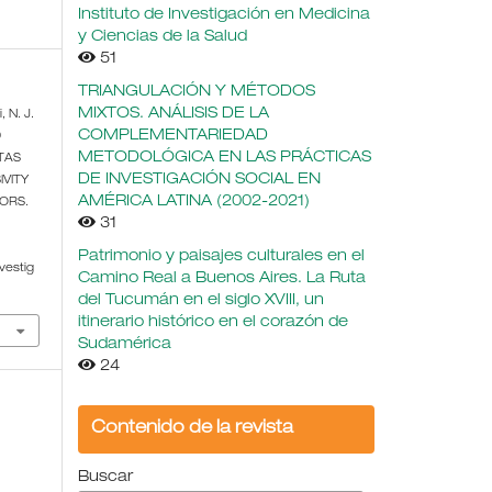
Instituto de Investigación en Medicina
y Ciencias de la Salud
51
TRIANGULACIÓN Y MÉTODOS
MIXTOS. ANÁLISIS DE LA
, N. J.
COMPLEMENTARIEDAD
D
METODOLÓGICA EN LAS PRÁCTICAS
TAS
DE INVESTIGACIÓN SOCIAL EN
IVITY
AMÉRICA LATINA (2002-2021)
IORS.
31
Patrimonio y paisajes culturales en el
vestig
Camino Real a Buenos Aires. La Ruta
del Tucumán en el siglo XVIII, un
itinerario histórico en el corazón de
Sudamérica
24
Contenido de la revista
Buscar