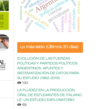
Argentina
democracia
educación
valores
memoria
políticas públicas
ontología
Liderazgo
resistencia
periodismo
arte
redes sociales
América Latina
Periodismo
China
NIIF
violencia
transmedia
política
Historia
turismo
Lo más leído (Últimos 30 días)
EVOLUCIÓN DE LAS FUERZAS
POLÍTICAS Y PARTIDOS POLÍTICOS
ARGENTINOS. APUNTES Y
SISTEMATIZACIÓN DE DATOS PARA
SU ESTUDIO (1862-2019)
130
LA FLUIDEZ EN LA PRODUCCIÓN
ORAL DE ESTUDIANTES DE ITALIANO
LE: UN ESTUDIO EXPLORATORIO
68