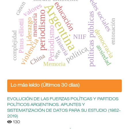
redes sociales
educación
canon
Argentina
valores
periodismo
políticas públicas
memoria
Liderazgo
entonación
Pinus elliottii
Periodismo
democracia
complejidad
NIIF
Historia
violencia
ansiedad
política
arte
China
Memoria
Lo más leído (Últimos 30 días)
EVOLUCIÓN DE LAS FUERZAS POLÍTICAS Y PARTIDOS
POLÍTICOS ARGENTINOS. APUNTES Y
SISTEMATIZACIÓN DE DATOS PARA SU ESTUDIO (1862-
2019)
130