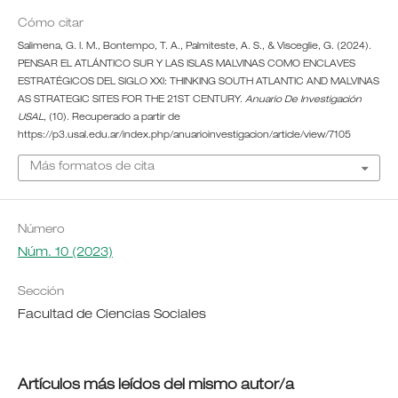
Cómo citar
Salimena, G. I. M., Bontempo, T. A., Palmiteste, A. S., & Visceglie, G. (2024).
PENSAR EL ATLÁNTICO SUR Y LAS ISLAS MALVINAS COMO ENCLAVES
ESTRATÉGICOS DEL SIGLO XXI: THINKING SOUTH ATLANTIC AND MALVINAS
AS STRATEGIC SITES FOR THE 21ST CENTURY.
Anuario De Investigación
USAL
, (10). Recuperado a partir de
https://p3.usal.edu.ar/index.php/anuarioinvestigacion/article/view/7105
Más formatos de cita
Número
Núm. 10 (2023)
Sección
Facultad de Ciencias Sociales
Artículos más leídos del mismo autor/a