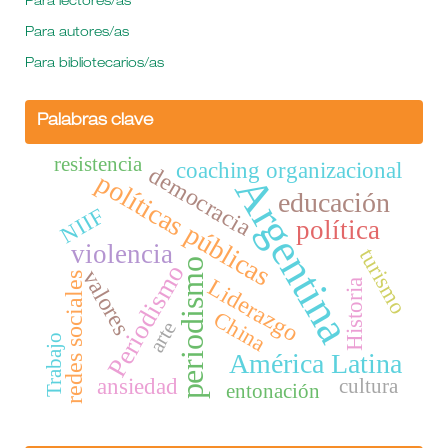
Para lectores/as
Para autores/as
Para bibliotecarios/as
Palabras clave
resistencia
coaching organizacional
democracia
políticas públicas
Argentina
educación
NIIF
política
violencia
turismo
periodismo
Periodismo
valores
redes sociales
Liderazgo
Historia
China
arte
Trabajo
América Latina
cultura
ansiedad
entonación