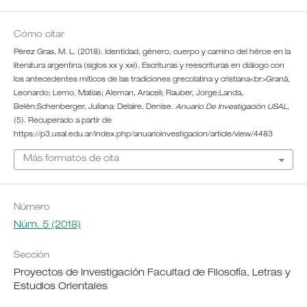
Cómo citar
Pérez Gras, M. L. (2018). Identidad, género, cuerpo y camino del héroe en la
literatura argentina (siglos xx y xxi). Escrituras y reescrituras en diálogo con
los antecedentes míticos de las tradiciones grecolatina y cristiana<br>Graná,
Leonardo; Lemo, Matías; Aleman, Araceli; Rauber, Jorge;Landa,
Belén;Schenberger, Juliana; Delaire, Denise.
Anuario De Investigación USAL
,
(5). Recuperado a partir de
https://p3.usal.edu.ar/index.php/anuarioinvestigacion/article/view/4483
Más formatos de cita
Número
Núm. 5 (2018)
Sección
Proyectos de Investigación Facultad de Filosofía, Letras y
Estudios Orientales