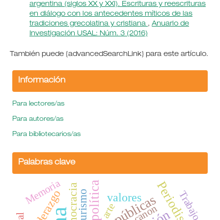
argentina (siglos XX y XXI). Escrituras y reescrituras
en diálogo con los antecedentes míticos de las
tradiciones grecolatina y cristiana
,
Anuario de
Investigación USAL: Núm. 3 (2016)
También puede {advancedSearchLink} para este artículo.
Información
Para lectores/as
Para autores/as
Para bibliotecarios/as
Palabras clave
Memoria
Periodismo
política
democracia
Liderazgo
turismo
Trabajo
valores
arte
canon