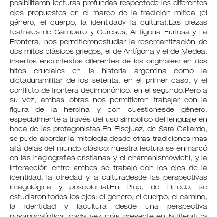
posibilitaron lecturas profundas respectode los diferentes
ejes propuestos en el marco de la tradición mítica (el
género, el cuerpo, la identidady la cultura).Las piezas
teatrales de Gambaro y Cureses, Antígona Furiosa y La
Frontera, nos permitieronestudiar la resemantización de
dos mitos clásicos griegos, el de Antígona y el de Medea,
insertos encontextos diferentes de los originales: en dos
hitos cruciales en la historia argentina como la
dictaduramilitar de los setenta, en el primer caso, y el
conflicto de frontera decimonónico, en el segundo.Pero a
su vez, ambas obras nos permitieron trabajar con la
figura de la heroína y con cuestionesde género,
especialmente a través del uso simbólico del lenguaje en
boca de las protagonistas.En Eisejuaz, de Sara Gallardo,
se pudo abordar la mitología desde otras tradiciones más
allá delas del mundo clásico: nuestra lectura se enmarcó
en las hagiografías cristianas y el chamanismowichí, y la
interacción entre ambos se trabajó con los ejes de la
identidad, la otredad y la culturadesde las perspectivas
imagológica y poscolonial.En Plop, de Pinedo, se
estudiaron todos los ejes: el género, el cuerpo, el camino,
la identidad y lacultura desde una perspectiva