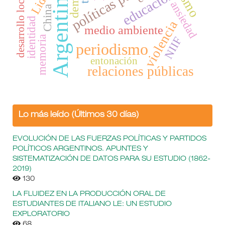
políticas públicas
Argentina
educación
desarrollo local
ansiedad
China
identidad
violencia
medio ambiente
memoria
NIIF
periodismo
entonación
relaciones públicas
Lo más leído (Últimos 30 días)
EVOLUCIÓN DE LAS FUERZAS POLÍTICAS Y PARTIDOS
POLÍTICOS ARGENTINOS. APUNTES Y
SISTEMATIZACIÓN DE DATOS PARA SU ESTUDIO (1862-
2019)
130
LA FLUIDEZ EN LA PRODUCCIÓN ORAL DE
ESTUDIANTES DE ITALIANO LE: UN ESTUDIO
EXPLORATORIO
68