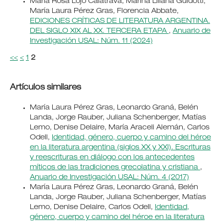
María Rosa Lojo Calatrava, Marina Liliana Guidotti,
María Laura Pérez Gras, Florencia Abbate,
EDICIONES CRÍTICAS DE LITERATURA ARGENTINA.
DEL SIGLO XIX AL XX. TERCERA ETAPA
,
Anuario de
Investigación USAL: Núm. 11 (2024)
<<
<
1
2
Artículos similares
María Laura Pérez Gras, Leonardo Graná, Belén
Landa, Jorge Rauber, Juliana Schenberger, Matías
Lemo, Denise Delaire, María Araceli Alemán, Carlos
Odell,
Identidad, género, cuerpo y camino del héroe
en la literatura argentina (siglos XX y XXI). Escrituras
y reescrituras en diálogo con los antecedentes
míticos de las tradiciones grecolatina y cristiana
,
Anuario de Investigación USAL: Núm. 4 (2017)
María Laura Pérez Gras, Leonardo Graná, Belén
Landa, Jorge Rauber, Juliana Schenberger, Matías
Lemo, Denise Delaire, Carlos Odell,
Identidad,
género, cuerpo y camino del héroe en la literatura