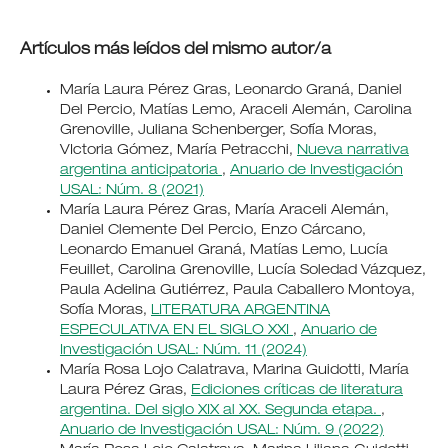
Artículos más leídos del mismo autor/a
María Laura Pérez Gras, Leonardo Graná, Daniel
Del Percio, Matías Lemo, Araceli Alemán, Carolina
Grenoville, Juliana Schenberger, Sofía Moras,
VIctoria Gómez, María Petracchi,
Nueva narrativa
argentina anticipatoria
,
Anuario de Investigación
USAL: Núm. 8 (2021)
María Laura Pérez Gras, María Araceli Alemán,
Daniel Clemente Del Percio, Enzo Cárcano,
Leonardo Emanuel Graná, Matías Lemo, Lucía
Feuillet, Carolina Grenoville, Lucía Soledad Vázquez,
Paula Adelina Gutiérrez, Paula Caballero Montoya,
Sofía Moras,
LITERATURA ARGENTINA
ESPECULATIVA EN EL SIGLO XXI
,
Anuario de
Investigación USAL: Núm. 11 (2024)
María Rosa Lojo Calatrava, Marina Guidotti, María
Laura Pérez Gras,
Ediciones críticas de literatura
argentina. Del siglo XIX al XX. Segunda etapa.
,
Anuario de Investigación USAL: Núm. 9 (2022)