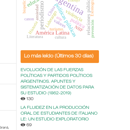
Argentina
biopelículas
Escenografía
relaciones públicas
periodismo
políticas públicas
ansiedad
China
violencia
Liderazgo
arte
canon
política
valores
prevención
Historia
NIIF
turismo
América Latina
Literatura
cultura
Lo más leído (Últimos 30 días)
EVOLUCIÓN DE LAS FUERZAS
POLÍTICAS Y PARTIDOS POLÍTICOS
ARGENTINOS. APUNTES Y
SISTEMATIZACIÓN DE DATOS PARA
SU ESTUDIO (1862-2019)
130
LA FLUIDEZ EN LA PRODUCCIÓN
ORAL DE ESTUDIANTES DE ITALIANO
LE: UN ESTUDIO EXPLORATORIO
69
 Graná,