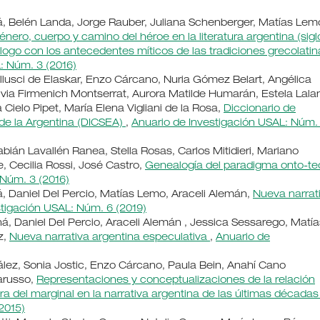
, Belén Landa, Jorge Rauber, Juliana Schenberger, Matías Lem
énero, cuerpo y camino del héroe en la literatura argentina (sigl
iálogo con los antecedentes míticos de las tradiciones grecolatin
: Núm. 3 (2016)
Bellusci de Elaskar, Enzo Cárcano, Nuria Gómez Belart, Angélica
Silvia Firmenich Montserrat, Aurora Matilde Humarán, Estela Lal
Cielo Pipet, María Elena Vigliani de la Rosa,
Diccionario de
de la Argentina (DICSEA)
,
Anuario de Investigación USAL: Núm.
bián Lavallén Ranea, Stella Rosas, Carlos Mitidieri, Mariano
, Cecilia Rossi, José Castro,
Genealogía del paradigma onto-te
 Núm. 3 (2016)
, Daniel Del Percio, Matías Lemo, Araceli Alemán,
Nueva narrat
stigación USAL: Núm. 6 (2019)
, Daniel Del Percio, Araceli Alemán , Jessica Sessarego, Matía
z,
Nueva narrativa argentina especulativa
,
Anuario de
lez, Sonia Jostic, Enzo Cárcano, Paula Bein, Anahí Cano
arusso,
Representaciones y conceptualizaciones de la relación
ura del marginal en la narrativa argentina de las últimas década
2015)