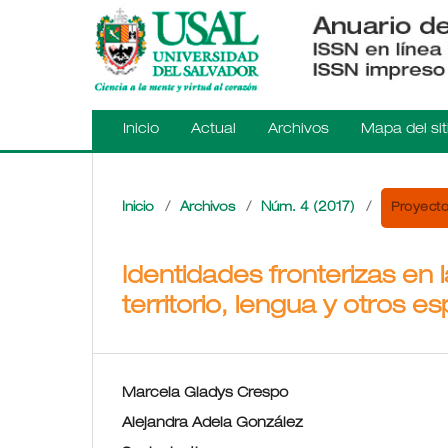
Inicio
Actual
Archivos
Mapa del sit
Proyectos
Inicio
/
Archivos
/
Núm. 4 (2017)
/
Identidades fronterizas en la
territorio, lengua y otros 
Marcela Gladys Crespo
Alejandra Adela González