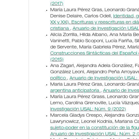
(2017)
María Laura Pérez Gras, Leonardo Graná
Denise Delaire, Carlos Odell,
Identidad, g
XX y XXI). Escrituras y reescrituras en d
cristiana
,
Anuario de Investigación USAL
Alicia Zorrilla, Hilda Albano, Ana María 
Vaninetti, Pablo Scoponi, Lucía Fariña, 
de Servente, María Gabriela Pérez, María 
Construcciones Sintácticas del Español 
(2015)
Ana Zagari, Alejandra Adela González, Fa
González Leoni, Alejandro Peña Arroyave
político
,
Anuario de Investigación USAL:
Maria Laura Pérez Gras, Leonardo Graná
argentina anticipatoria
,
Anuario de Inve
María Laura Pérez Grass, Leonardo Graná
Lemo, Carolina Grenoville, Lucía Vázque
Investigación USAL: Núm. 9 (2022)
Marcela Gladys Crespo, Alejandra Gonzá
Lawrynowicz, Leonel Kodnia, Mariana C
sujeto-poder en la constitución de la fig
Anuario de Investigación USAL: Núm. 2 (