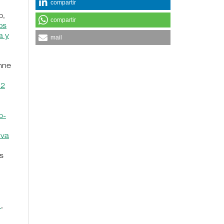
compartir
o,
compartir
os
a y
mail
anne
 2
o-
iva
s
s
,