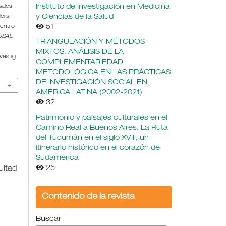
Instituto de Investigación en Medicina
dades
y Ciencias de la Salud
lera:
51
uentro
 USAL
,
TRIANGULACIÓN Y MÉTODOS
MIXTOS. ANÁLISIS DE LA
vestig
COMPLEMENTARIEDAD
METODOLÓGICA EN LAS PRÁCTICAS
DE INVESTIGACIÓN SOCIAL EN
AMÉRICA LATINA (2002-2021)
32
Patrimonio y paisajes culturales en el
Camino Real a Buenos Aires. La Ruta
del Tucumán en el siglo XVIII, un
itinerario histórico en el corazón de
Sudamérica
25
ultad
Contenido de la revista
Buscar