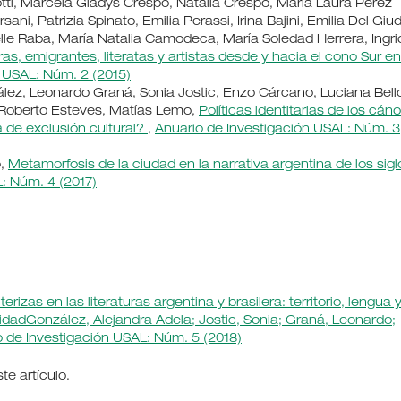
tti, Marcela Gladys Crespo, Natalia Crespo, María Laura Pérez
ani, Patrizia Spinato, Emilia Perassi, Irina Bajini, Emilia Del Giud
elle Raba, María Natalia Camodeca, María Soledad Herrera, Ingri
as, emigrantes, literatas y artistas desde y hacia el cono Sur en
n USAL: Núm. 2 (2015)
ez, Leonardo Graná, Sonia Jostic, Enzo Cárcano, Luciana Bello
 Roberto Esteves, Matías Lemo,
Políticas identitarias de los cán
a de exclusión cultural?
,
Anuario de Investigación USAL: Núm. 3
o,
Metamorfosis de la ciudad en la narrativa argentina de los sigl
: Núm. 4 (2017)
erizas en las literaturas argentina y brasilera: territorio, lengua 
idadGonzález, Alejandra Adela; Jostic, Sonia; Graná, Leonardo;
o de Investigación USAL: Núm. 5 (2018)
e artículo.