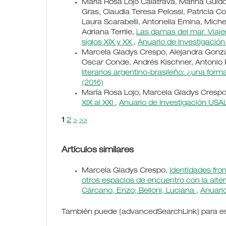
María Rosa Lojo Calatrava, Marina Guido
Gras, Claudia Teresa Pelossi, Patricia Cors
Laura Scarabelli, Antonella Emina, Mich
Adriana Terrile,
Las damas del mar. Viajer
siglos XIX y XX
,
Anuario de Investigació
Marcela Gladys Crespo, Alejandra Gonzál
Oscar Conde, Andrés Kischner, Antonio
literarios argentino-brasileño: ¿una form
(2016)
María Rosa Lojo, Marcela Gladys Cresp
XIX al XXI
,
Anuario de Investigación USAL
1
2
>
>>
Artículos similares
Marcela Gladys Crespo,
Identidades front
otros espacios de encuentro con la alter
Cárcano, Enzo; Belloni, Luciana
,
Anuari
También puede {advancedSearchLink} para est