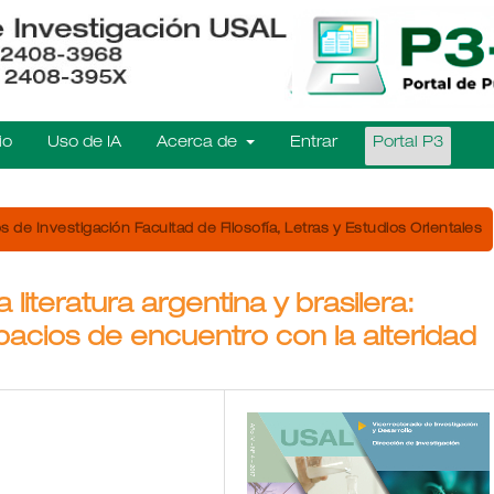
io
Uso de IA
Acerca de
Entrar
Portal P3
 de Investigación Facultad de Filosofía, Letras y Estudios Orientales
 literatura argentina y brasilera:
espacios de encuentro con la alteridad