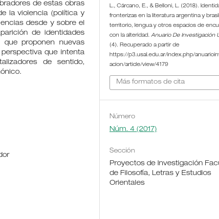
ebradores de estas obras
L., Cárcano, E., & Belloni, L. (2018). Identi
 la violencia (política y
fronterizas en la literatura argentina y brasi
iolencias desde y sobre el
territorio, lengua y otros espacios de enc
parición de identidades
con la alteridad.
Anuario De Investigación
ica que proponen nuevas
(4). Recuperado a partir de
perspectiva que intenta
https://p3.usal.edu.ar/index.php/anuarioin
alizadores de sentido,
acion/article/view/4179
ónico.
Más formatos de cita
Número
Núm. 4 (2017)
Sección
dor
Proyectos de Investigación Fac
de Filosofía, Letras y Estudios
Orientales