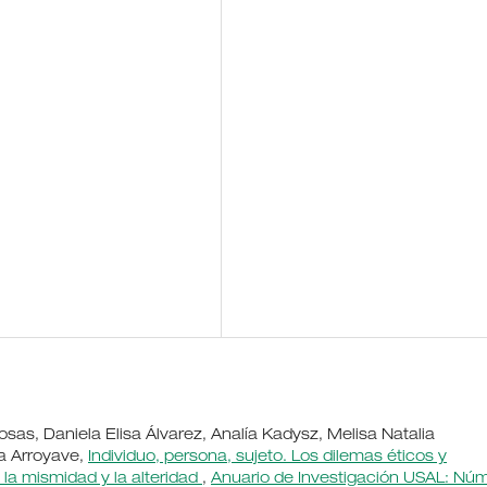
osas, Daniela Elisa Álvarez, Analía Kadysz, Melisa Natalia
a Arroyave,
Individuo, persona, sujeto. Los dilemas éticos y
 la mismidad y la alteridad
,
Anuario de Investigación USAL: Núm