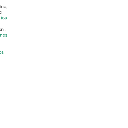
ice,
d
 los
ni,
ones
os
y