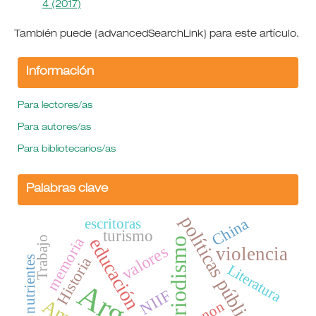
4 (2017)
También puede {advancedSearchLink} para este artículo.
Información
Para lectores/as
Para autores/as
Para bibliotecarios/as
Palabras clave
políticas públicas
China
escritoras
turismo
educación
Trabajo
memoria
periodismo
valores
violencia
Historia
ciclo de nutrientes
Literatura
NIIF
canon