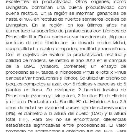
excelentes en productividad. Otros orígenes, como
Livingston, combinan una buena productividad con
buena rectitud. En la región se informan ganancias de
hasta el 10% en rectitud de huertos semilleros locales de
Livingston. En la región, en los últimos años ha
aumentado la superficie de plantaciones con híbridos de
Pinus elliottii x Pinus caribaea var hondurensis. Algunas
ventajas de este híbrido son su elevada productividad,
adaptabilidad a suelos anegados, rectitud y ramasfinas.
Con el objetivo de evaluar la productividad, rectitud y
calidad de madera, se instaló el año 2012 en el campus
de la USAL (Virasoro, Corrientes) un ensayo de
procedencias P. taeda e híbridosde Pinus elliottii x Pinus
caribaea var hondurensis (Híbrido). Se utilizó un diseño de
bloques completos al azar, con 6 réplicas y parcelas de 6
plantas en línea. Se evaluaron 2 huertos locales de
Pinustaeda (Marion y Livingston), 2 familias F1 de Hibrido
y un área Productora de Semilla F2 de Híbrido. A los 2.5
años de edad se evaluó el porcentaje de sobrevivencia
(S%), el diámetro a la altura del cuello (DAC) y la altura
total (HT). Para S% no se encontraron diferencias
estadísticas significativas entre procedencias. El valor
promedio de sobrevivencia obtenido fue del 82%. Para