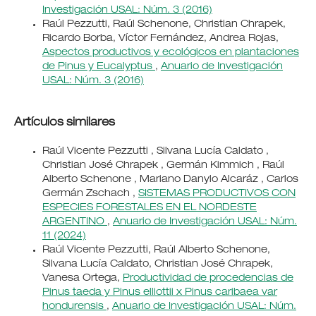
Investigación USAL: Núm. 3 (2016)
Raúl Pezzutti, Raúl Schenone, Christian Chrapek,
Ricardo Borba, Víctor Fernández, Andrea Rojas,
Aspectos productivos y ecológicos en plantaciones
de Pinus y Eucalyptus
,
Anuario de Investigación
USAL: Núm. 3 (2016)
Artículos similares
Raúl Vicente Pezzutti , Silvana Lucía Caldato ,
Christian José Chrapek , Germán Kimmich , Raúl
Alberto Schenone , Mariano Danylo Alcaráz , Carlos
Germán Zschach ,
SISTEMAS PRODUCTIVOS CON
ESPECIES FORESTALES EN EL NORDESTE
ARGENTINO
,
Anuario de Investigación USAL: Núm.
11 (2024)
Raúl Vicente Pezzutti, Raúl Alberto Schenone,
Silvana Lucía Caldato, Christian José Chrapek,
Vanesa Ortega,
Productividad de procedencias de
Pinus taeda y Pinus elliottii x Pinus caribaea var
hondurensis
,
Anuario de Investigación USAL: Núm.