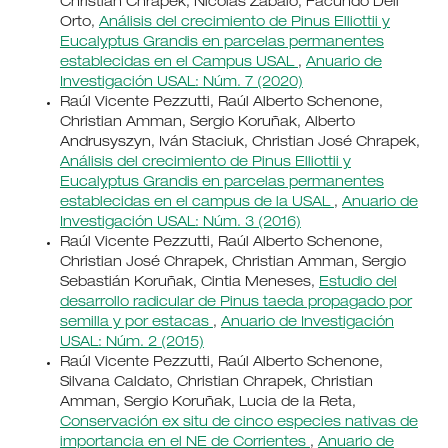
Christian Chrapek, Nicolás Zábalo, Facundo Dell´
Orto,
Análisis del crecimiento de Pinus Elliottii y
Eucalyptus Grandis en parcelas permanentes
establecidas en el Campus USAL
,
Anuario de
Investigación USAL: Núm. 7 (2020)
Raúl Vicente Pezzutti, Raúl Alberto Schenone,
Christian Amman, Sergio Koruñak, Alberto
Andrusyszyn, Iván Staciuk, Christian José Chrapek,
Análisis del crecimiento de Pinus Elliottii y
Eucalyptus Grandis en parcelas permanentes
establecidas en el campus de la USAL
,
Anuario de
Investigación USAL: Núm. 3 (2016)
Raúl Vicente Pezzutti, Raúl Alberto Schenone,
Christian José Chrapek, Christian Amman, Sergio
Sebastián Koruñak, Cintia Meneses,
Estudio del
desarrollo radicular de Pinus taeda propagado por
semilla y por estacas
,
Anuario de Investigación
USAL: Núm. 2 (2015)
Raúl Vicente Pezzutti, Raúl Alberto Schenone,
Silvana Caldato, Christian Chrapek, Christian
Amman, Sergio Koruñak, Lucia de la Reta,
Conservación ex situ de cinco especies nativas de
importancia en el NE de Corrientes
,
Anuario de