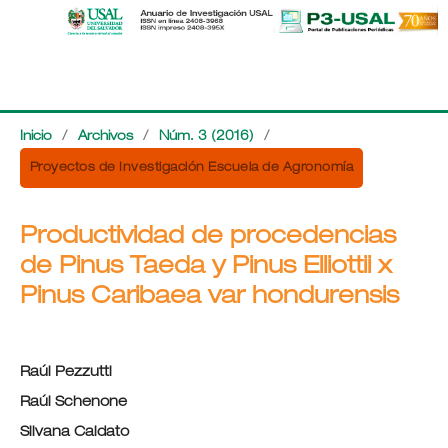
Inicio
/
Archivos
/
Núm. 3 (2016)
/
Proyectos de Investigación Escuela de Agronomía
Productividad de procedencias
de Pinus Taeda y Pinus Elliottii x
Pinus Caribaea var hondurensis
Raúl Pezzutti
Raúl Schenone
Silvana Caldato