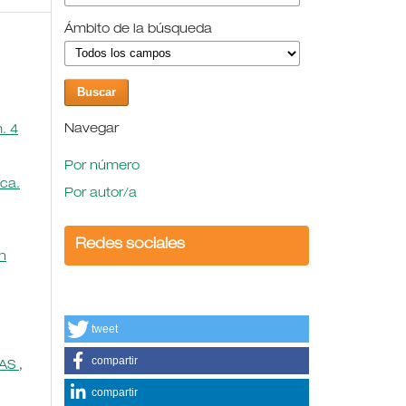
Ámbito de la búsqueda
Navegar
. 4
Por número
ica.
Por autor/a
Redes sociales
n
tweet
compartir
MAS
,
compartir