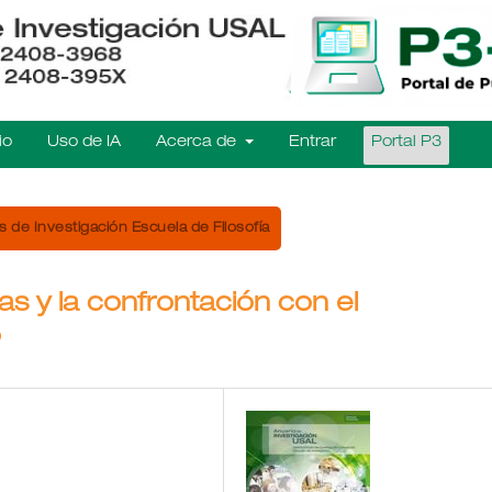
io
Uso de IA
Acerca de
Entrar
Portal P3
 de Investigación Escuela de Filosofía
vas y la confrontación con el
o