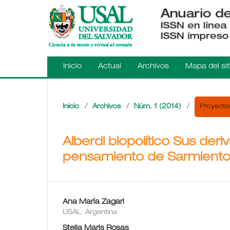
Inicio
Actual
Archivos
Mapa del sit
Proyectos
Inicio
/
Archivos
/
Núm. 1 (2014)
/
Alberdi biopolítico Sus deri
pensamiento de Sarmient
Ana María Zagari
USAL. Argentina
Stella Maris Rosas