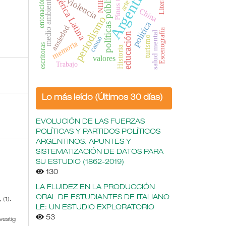
Argentina
Pinus taeda
América Latina
Literatura
políticas públicas
violencia
medio ambiente
entonación
NIIF
arte
China
periodismo
política
ansiedad
Escenografía
salud mental
educación
turismo
canon
memoria
escritoras
Historia
valores
Trabajo
Lo más leído (Últimos 30 días)
EVOLUCIÓN DE LAS FUERZAS
POLÍTICAS Y PARTIDOS POLÍTICOS
ARGENTINOS. APUNTES Y
SISTEMATIZACIÓN DE DATOS PARA
SU ESTUDIO (1862-2019)
130
LA FLUIDEZ EN LA PRODUCCIÓN
ORAL DE ESTUDIANTES DE ITALIANO
L
, (1).
LE: UN ESTUDIO EXPLORATORIO
53
vestig