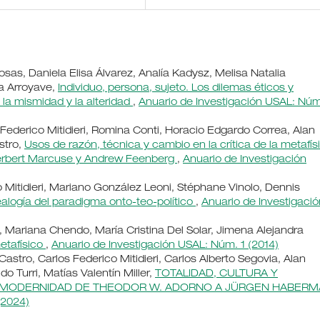
osas, Daniela Elisa Álvarez, Analía Kadysz, Melisa Natalia
a Arroyave,
Individuo, persona, sujeto. Los dilemas éticos y
 la mismidad y la alteridad
,
Anuario de Investigación USAL: Núm
Federico Mitidieri, Romina Conti, Horacio Edgardo Correa, Alan
stro,
Usos de razón, técnica y cambio en la crítica de la metafís
erbert Marcuse y Andrew Feenberg
,
Anuario de Investigación
o Mitidieri, Mariano González Leoni, Stéphane Vinolo, Dennis
alogía del paradigma onto-teo-político
,
Anuario de Investigació
, Mariana Chendo, María Cristina Del Solar, Jimena Alejandra
etafísico
,
Anuario de Investigación USAL: Núm. 1 (2014)
tro, Carlos Federico Mitidieri, Carlos Alberto Segovia, Alan
o Turri, Matías Valentín Miller,
TOTALIDAD, CULTURA Y
A MODERNIDAD DE THEODOR W. ADORNO A JÜRGEN HABER
(2024)