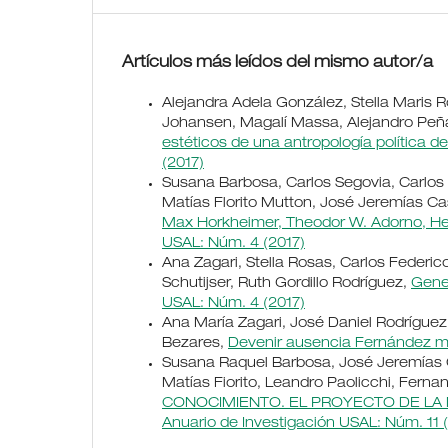
Artículos más leídos del mismo autor/a
Alejandra Adela González, Stella Maris R
Johansen, Magalí Massa, Alejandro Peñ
estéticos de una antropología política de
(2017)
Susana Barbosa, Carlos Segovia, Carlos 
Matías Florito Mutton, José Jeremías Ca
Max Horkheimer, Theodor W. Adorno, H
USAL: Núm. 4 (2017)
Ana Zagari, Stella Rosas, Carlos Federic
Schutijser, Ruth Gordillo Rodríguez,
Gene
USAL: Núm. 4 (2017)
Ana María Zagari, José Daniel Rodríguez
Bezares,
Devenir ausencia Fernández m
Susana Raquel Barbosa, José Jeremías Cas
Matías Fiorito, Leandro Paolicchi, Fernand
CONOCIMIENTO. EL PROYECTO DE L
Anuario de Investigación USAL: Núm. 11 