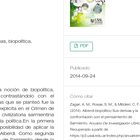
s, biopolítica,
PDF
Publicado
2014-09-24
a noción de biopolítica,
contrastándolo con el
Cómo citar
s que se planteó fue la
Zagari, A. M., Rosas, S. M., & Mitidieri, C. F.
explicita en el Crimen de
(2014). Alberdi biopolítico Sus derivas y la
ivilizatoria sarmientina
confrontación con el pensamiento de
 política.En la primera
Sarmiento.
Anuario De Investigación USA
posibilidad de aplicar la
Recuperado a partir de
e Alberdi. Como segunda
https://p3.usal.edu.ar/index.php/anuarioin