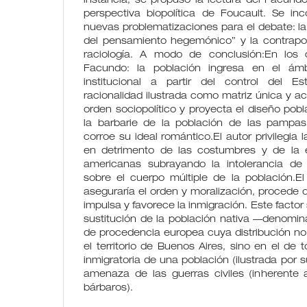
instancia, se propuso la lectura del Facund
perspectiva biopolítica de Foucault. Se i
nuevas problematizaciones para el debate: la
del pensamiento hegemónico” y la contrapos
raciología. A modo de conclusión:En los 
Facundo: la población ingresa en el ámb
institucional a partir del control del E
racionalidad ilustrada como matriz única y ac
orden sociopolítico y proyecta el diseño pobl
la barbarie de la población de las pampas
corroe su ideal romántico.El autor privilegia 
en detrimento de las costumbres y de la e
americanas subrayando la intolerancia de 
sobre el cuerpo múltiple de la población.El
aseguraría el orden y moralización, procede de
impulsa y favorece la inmigración. Este factor
sustitución de la población nativa —denomin
de procedencia europea cuya distribución no
el territorio de Buenos Aires, sino en el de t
inmigratoria de una población (ilustrada por su
amenaza de las guerras civiles (inherente a
bárbaros).