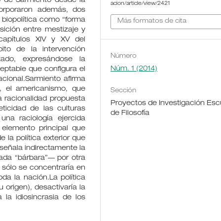
o de Sarmiento desde la
acion/article/view/2421
ncorporaron además, dos
 biopolítica como “forma
Más formatos de cita
ición entre mestizaje y
capítulos XIV y XV del
ito de la intervención
Número
stado, expresándose la
Núm. 1 (2014)
eptable que configura el
acional.Sarmiento afirma
, el americanismo, que
Sección
la racionalidad propuesta
Proyectos de Investigación Esc
ticidad de las culturas
de Filosofía
una raciología ejercida
 elemento principal que
 la política exterior que
 señala indirectamente la
ada “bárbara”— por otra
 sólo se concentraría en
oda la nación.La política
 origen), desactivaría la
 la idiosincrasia de los