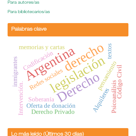
Para autores/as
Para bibliotecarios/as
Palabras clave
derecho
Argentina
memorias y cartas
textos
Codificación
legislación
inmigrantes
pensamiento
Código Civil
Redes sociales
Derecho
Psicoanálisis
Intervención.
Alquileres
Soberanía
Oferta de donación
Derecho Privado
Lo más leído (Últimos 30 días)