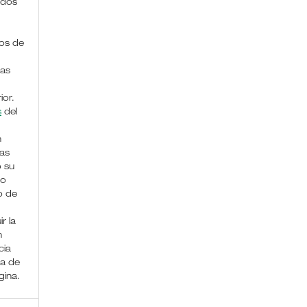
ados
os de
das
ior.
s
del
n
nas
o su
lo
 de
ir la
n
cia
ma de
gina.