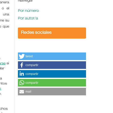
Navegar
manera
 o el
Por número
e una
Por autor/a
ene su
o que
Redes sociales
tweet
s
arse
si
compartir
lar
compartir
la
compartir
ntos
o
mail
,
chos