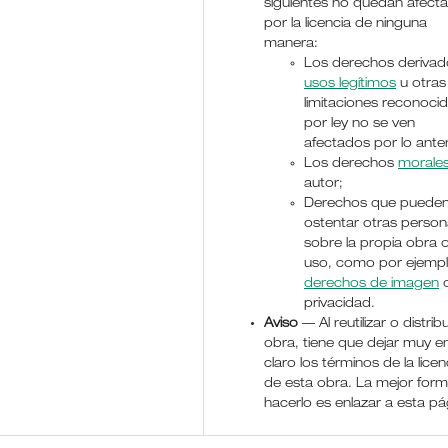
siguientes no quedan afect
por la licencia de ninguna
manera:
Los derechos derivad
usos legítimos
u otras
limitaciones reconoci
por ley no se ven
afectados por lo anter
Los derechos
morale
autor;
Derechos que puede
ostentar otras perso
sobre la propia obra 
uso, como por ejemp
derechos de imagen
o
privacidad.
Aviso
— Al reutilizar o distribu
obra, tiene que dejar muy e
claro los términos de la licen
de esta obra. La mejor for
hacerlo es enlazar a esta pá