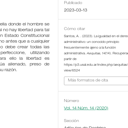
Publicado
2023-03-13
ella donde el hombre se
Cómo citar
i no hay libertad para tal
n Estado Constitucional
Santos, A. . (2023). La igualdad en el der
no antes que a cualquier
administrativo: un conocido principio
ho debe crear todas las
frecuentemente ajeno a la función
feccione, utilizando
administrativa.
Aequitas
,
14
(14). Recupera
ra ello la libertad es
partir de
túa alienado, preso de
https://p3.usal.edu.ar/index.php/aequitas/a
su razón.
view/6524
Más formatos de cita
Número
Vol. 14 Núm. 14 (2020)
Sección