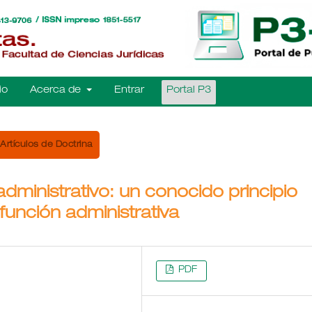
io
Acerca de
Entrar
Portal P3
Artículos de Doctrina
dministrativo: un conocido principio
función administrativa
PDF