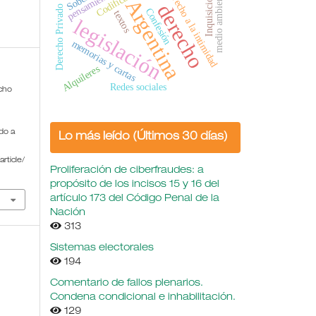
Codificación
derecho a la intimidad
pensamiento
medio ambiente
Inquisición
Argentina
derecho
Derecho Privado
Confesión
textos
legislación
memorias y cartas
Alquileres
Redes sociales
echo
do a
Lo más leído (Últimos 30 días)
rticle/
Proliferación de ciberfraudes: a
propósito de los incisos 15 y 16 del
artículo 173 del Código Penal de la
Nación
313
Sistemas electorales
194
Comentario de fallos plenarios.
Condena condicional e inhabilitación.
129