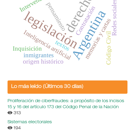
derecho
Intervención.
Redes sociales
pensamiento
Contratación
Argentina
legislación
memorias y cartas
Inteligencia artificial
Código Civil
textos
Inquisición
inmigrantes
origen histórico
Lo más leído (Últimos 30 días)
Proliferación de ciberfraudes: a propósito de los incisos
15 y 16 del artículo 173 del Código Penal de la Nación
313
Sistemas electorales
194