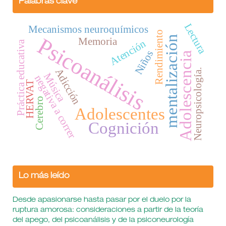
Palabras clave
Lectura
Mecanismos neuroquímicos
Rendimiento
mentalización
Psicoanálisis
Memoria
Atención
Práctica educativa
Niños
Adolescencia
Adicción
Neuropsicología.
Música
negativa a correr
HERVAT
Cerebro
Adolescentes
Cognición
Lo más leído
Desde apasionarse hasta pasar por el duelo por la
ruptura amorosa: consideraciones a partir de la teoría
del apego, del psicoanálisis y de la psiconeurología